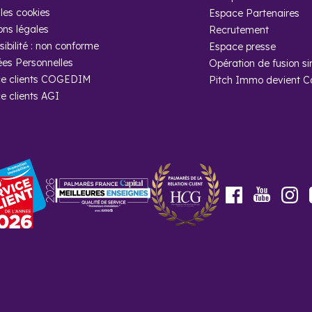
la démographie ?
les cookies
Espace Partenaires
ons légales
Recrutement
on 28 000 habitants (source : Insee). La répartition par tranche d’
ibilité : non conforme
Espace presse
des Vanvéens une population variée.
es Personnelles
Opération de fusion si
e clients COGEDIM
Pitch Immo devient 
heter un programme neuf à Vanves avec C
e clients AGI
mme neuf à Vanves avec Cogedim, c’est l’assurance d’investir en tou
immobilier sont à votre disposition pour vous conseiller et vous soute
et immobilier.
Youtube
Facebook
In