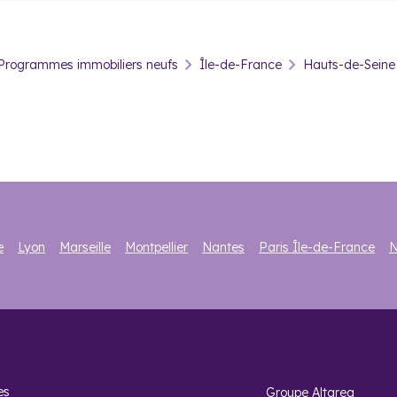
investir dans l’immobilier neuf 
investir dans l’immobilier neuf à Vanves, c’est acquérir un 
Programmes immobiliers neufs
Île-de-France
Hauts-de-Seine
ès prisée des actifs, et notamment des cadres. Par conséquent, la po
iques. La commune abrite en effet le siège de grandes entreprises (
 appartement de deux ou trois pièces. Les prix élevés orientent les r
mètre carré est tout de même relativement élevé. Comptez en moyen
 Express devraient contribuer à faire augmenter les prix dans les an
ctivité de la ville. À Vanves, plus de la moitié de la population est l
l'immobilier moins élevé qu'à l'intérieur de la capitale assurent un 
artie de votre investissement sous la forme d'une réduction d'impôt
e
Lyon
Marseille
Montpellier
Nantes
Paris Île-de-France
N
 questions
es
Groupe Altarea