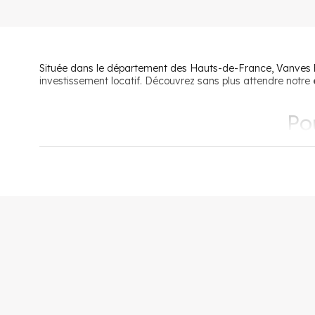
Située dans le département des Hauts-de-France, Vanves béné
investissement locatif. Découvrez sans plus attendre notre
Pou
S’installer et vivre à Vanves, c’est avant tout béné
limitrophe du XVe arrondissement, jouit en effet de sa posi
quelques minutes. Intégrée au projet du Grand Paris Express
S’installer et vivre à Vanves, c’est également choisir entre 
résidentiel des Hauts-de-Vanves est souvent préféré par les
proximité.
Avec ses six écoles primaires et ses six écoles élémentaire
à l’épanouissement de sa population : skate park, piscine, co
de vie agréable.