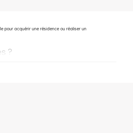
le pour acquérir une résidence ou réaliser un
es ?
conomiques de la capitale
. Cette ville du Grand Paris,
tuée à proximité permettent de gagner la capitale en
horizon 2030.
que de la ville, est l’atout charme de Vanves. Le quartier
ateau abrite de nombreuses entreprises et commerces de
tes les infrastructures sportives et culturelles nécessaires
rt et leurs jardins potagers partagés participent d’un cadre