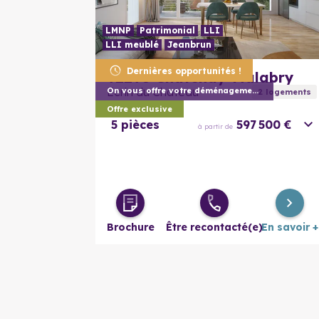
LMNP
Patrimonial
LLI
LLI meublé
Jeanbrun
Dernières opportunités !
92290
Chatenay-Malabry
Ecrin du Chateau
On vous offre votre déménagement (1) !
2
logement
s
Offre exclusive
5 pièces
597 500 €
à partir de
Brochure
Être recontacté(e)
En savoir +