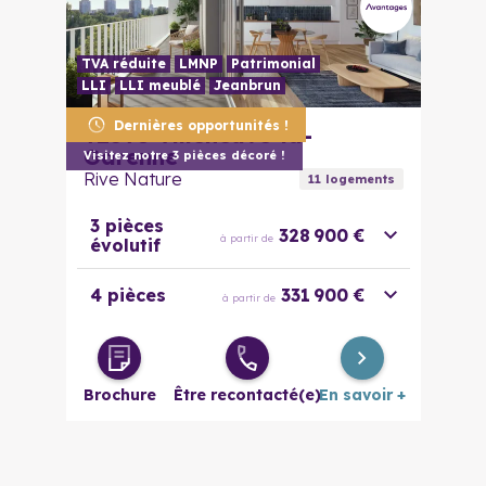
TVA réduite
LMNP
Patrimonial
LLI
LLI meublé
Jeanbrun
Dernières opportunités !
92390
Villeneuve-la-
Garenne
Visitez notre 3 pièces décoré !
Rive Nature
11
logement
s
3 pièces
328 900 €
à partir de
évolutif
4 pièces
331 900 €
à partir de
Brochure
Être recontacté(e)
En savoir +