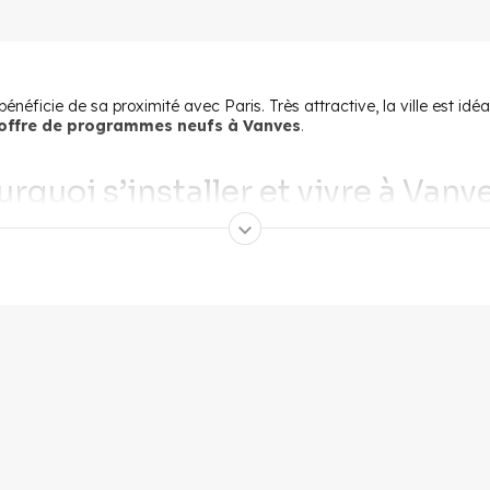
ficie de sa proximité avec Paris. Très attractive, la ville est idéa
offre de programmes neufs à Vanves
.
rquoi s’installer et vivre à Vanv
ficier d’un cadre de vie calme, sans renoncer aux avantages é
tion stratégique. Les deux lignes de métro et la gare Saint-Lazare si
, la ville devrait renforcer davantage sa connexion avec Paris à l’
trois quartiers aux atouts divers. Le Centre Saint-Rémy, cœur pittores
 familles pour son calme. Enfin, véritable quartier d’avenir, Le Pl
s, Vanves répond aux besoins des familles. La commune dispose de tou
nservatoire, bibliothèque, etc. Enfin, les treize hectares d’espace ve