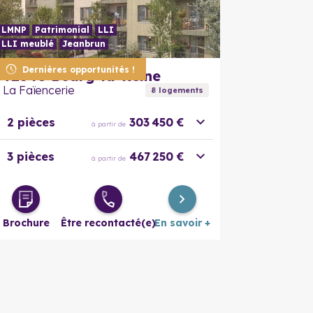
4 pièces
378 587 €
à partir de
LMNP
Patrimonial
LLI
5 pièces
512 000 €
LLI meublé
Jeanbrun
à partir de
En savoir plus
En savoir
Dernières opportunités !
92340
Bourg-la-Reine
La Faïencerie
8
logement
s
2 pièces
303 450 €
à partir de
3 pièces
467 250 €
à partir de
Brochure
Être recontacté(e)
En savoir +