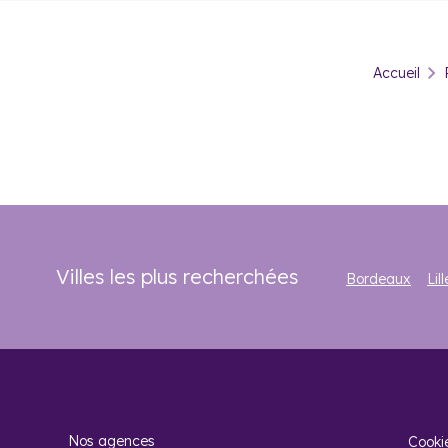
Pourquoi 
Vanves est un territoire particulièrement dynamique. Ainsi,
Accueil
quartiers d’affaires de la Défense et de Montparnasse est tr
élevé. Vanves possède également ses propres atouts économ
À Vanves, neuf investisseurs sur dix cherchent à acquérir un
immobilier est plus abordable qu’à Paris intra-muros, le 
maison. La proximité avec Paris et le projet du Grand Paris
espérer une plus-value future
.
L’investissement locatif est porté par le dynamisme et l’attra
séduit de nombreux étudiants. La forte demande et le prix de 
Acheter un bien locatif neuf vous permet de récupérer une p
Villes les plus recherchées
Bordeaux
Lill
Foire aux
Nos agences
Cooki