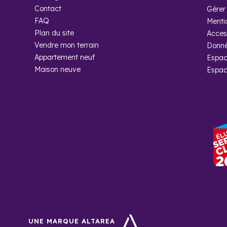
Quelle est 
Contact
Gérer 
FAQ
Menti
Vanves compte envir
Plan du site
Access
équilibrée et fait 
Vendre mon terrain
Donné
Appartement neuf
Espac
Pourquoi ac
Maison neuve
Espac
Acquérir un progra
professionnels de l’
étapes de votre proj
UNE MARQUE ALTAREA