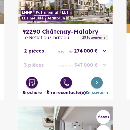
LMNP
Patrimonial
LLI
LLI meublé
Jeanbrun
En savoir plus
92290
Châtenay-Malabry
Le Reflet du Château
23
logement
s
2 pièces
274 000 €
à partir de
3 pièces
347 000 €
à partir de
4 pièces
404 000 €
à partir de
Brochure
Être recontacté(e)
En savoir +