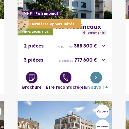
LMNP
Patrimonial
En savoir plus
Dernières opportunités !
92130
Issy-les-Moulineaux
Carré Des Arts
Offre exclusive
4
logement
s
2 pièces
388 800 €
à partir de
3 pièces
777 600 €
à partir de
Brochure
Être recontacté(e)
En savoir +