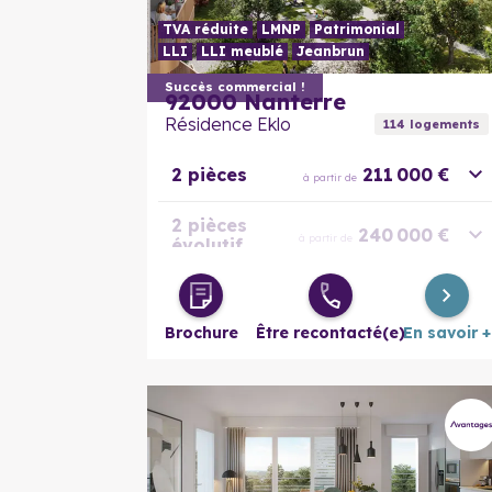
TVA réduite
LMNP
Patrimonial
LLI
LLI meublé
Jeanbrun
Succès commercial !
92000
Nanterre
Résidence Eklo
114
logement
s
2 pièces
211 000 €
à partir de
2 pièces
240 000 €
à partir de
évolutif
3 pièces
260 000 €
à partir de
Brochure
Être recontacté(e)
En savoir +
3 pièces
308 000 €
à partir de
évolutif
4 pièces
320 000 €
à partir de