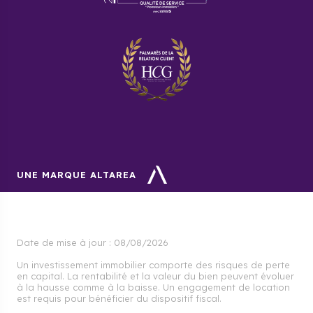
Quel type de logement acheter
pour réaliser un investissement
locatif dans le 14e
arrondissement de Paris ?
Dans cet arrondissement résidentiel, les logements
les plus recherchés sont les 3 pièces, qui attirent les
familles en recherche de tranquillité.
UNE MARQUE ALTAREA
Date de mise à jour :
08/08/2026
Un investissement immobilier comporte des risques de perte
en capital. La rentabilité et la valeur du bien peuvent évoluer
à la hausse comme à la baisse. Un engagement de location
est requis pour bénéficier du dispositif fiscal.