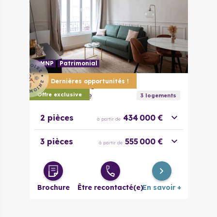
LMNP
Patrimonial
Dernières opportunités !
75014
Paris
Belle Plaisance
Offre exclusive
3
logement
s
2 pièces
434 000 €
à partir de
3 pièces
555 000 €
à partir de
Brochure
Être recontacté(e)
En savoir +