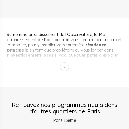
Surnommé arrondissement de l’Observatoire, le 14e
arrondissement de Paris pourrait vous séduire pour un projet
immobilier, pour y installer votre première
résidence
principale
en tant que propriétaire ou vous lancer dans
l’investissement locatif
. Voici quelques pistes à explorer
pour faciliter votre acquisition.
Les aides pour acheter un
bien immobilier neuf dans le
14e arrondissement de Paris
Retrouvez nos programmes neufs dans
d’autres quartiers
de
Paris
Si vous envisagez d’acquérir votre résidence principale dans
le 14e arrondissement de Paris en tant que primo-accédant,
Paris 13ème
vous avez sûrement entendu parler du Prêt à Taux Zéro
(PTZ) qui vous permet d’emprunter gratuitement un