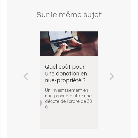
Sur le même sujet
Quel coût pour
Les frais d
une donation en
notaire po
nue-propriété ?
donation e
propriété
Un investissement en
nue-propriété offre une
La donation e
décote de l'ordre de 30
propriété, aus
à
...
mutation à titr
...