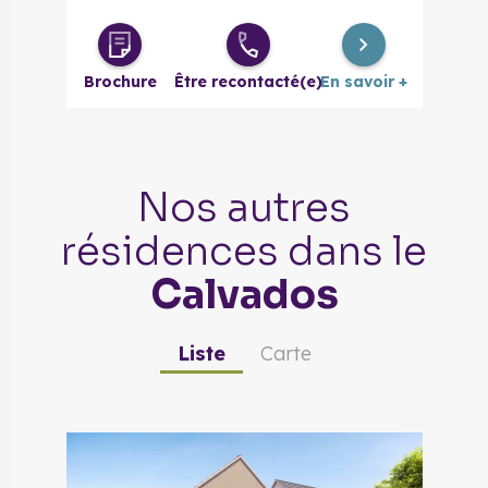
3 pièces
187 000 €
à partir de
Maison 3
Brochure
Être recontacté(e)
En savoir +
230 000 €
à partir de
pièces
Maison 4
255 000 €
à partir de
pièces
Nos autres
résidences
dans le
Calvados
Liste
Carte