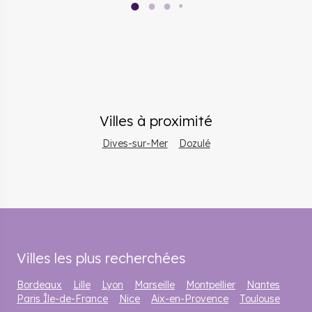
●
●
●
●
Villes à proximité
Dives-sur-Mer
Dozulé
Villes les plus recherchées
Bordeaux
Lille
Lyon
Marseille
Montpellier
Nantes
Paris Île-de-France
Nice
Aix-en-Provence
Toulouse