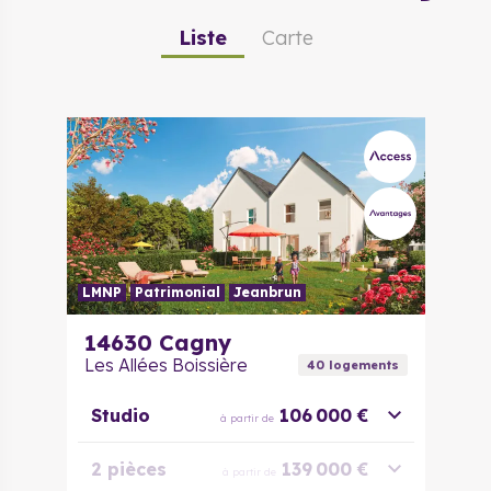
Liste
Carte
LMNP
Patrimonial
Jeanbrun
14630
Cagny
Les Allées Boissière
40
logement
s
Studio
106 000 €
à partir de
2 pièces
139 000 €
à partir de