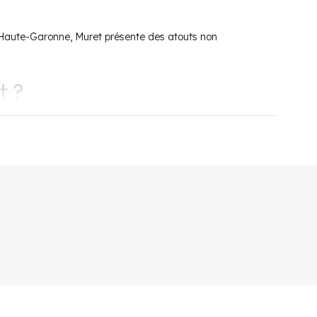
Haute-Garonne, Muret présente des atouts non
t ?
éable de petit village
. Muret profite aussi du climat
s de proximité
se trouvent dans la commune. Les
aux services d’entretien de la personne. Des infrastructures
articuliers. En effet, les habitants de Muret peuvent