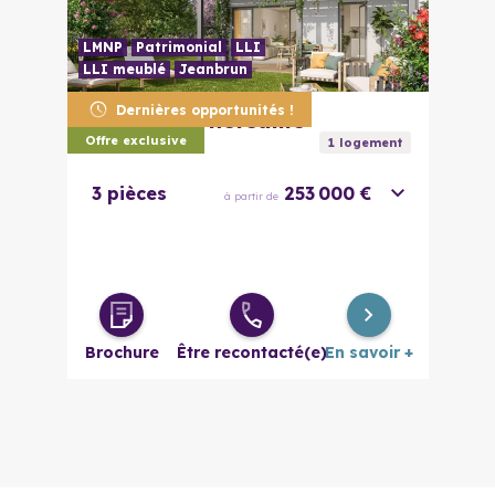
LMNP
Patrimonial
LLI
LLI meublé
Jeanbrun
Dernières opportunités !
31170
Tournefeuille
Ecrin Boisé
Offre exclusive
1
logement
3 pièces
253 000 €
à partir de
Brochure
Être recontacté(e)
En savoir +