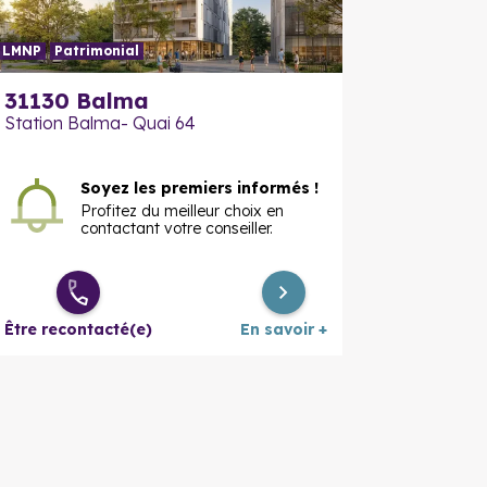
LMNP
Patrimonial
En savoir plus
En savoir
31130
Balma
Station Balma- Quai 64
Soyez les premiers informés !
Profitez du meilleur choix en
contactant votre conseiller.
Être recontacté(e)
En savoir +