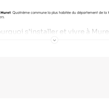
e Muret
. Quatrième commune la plus habitée du département de la 
ers.
urquoi s’installer et vivre à Mure
il fait bon vivre. Les habitants apprécient surtout son
ambiance agr
és sont secs et chauds avec des hivers plutôt doux.
t les nouveaux résidents par ses commodités. De nombreux
commerce
s, des librairies, des fleuristes, des boutiques artisanales ainsi qu’
itants.
e distance par la route) pour renforcer son attractivité auprès des p