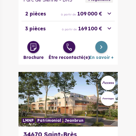
2 pièces
109 000 €
à partir de
3 pièces
169 100 €
à partir de
Brochure
Être recontacté(e)
En savoir +
LMNP
Patrimonial
Jeanbrun
34670
Saint-Brès