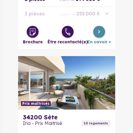
3 pièces
255 000 €
à partir de
4 pièces
495 000 €
à partir de
Brochure
Être recontacté(e)
En savoir +
Prix maîtrisés
34200
Sète
Iria - Prix Maitrisé
10
logement
s