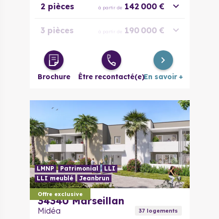
2 pièces
142 000 €
à partir de
3 pièces
190 000 €
à partir de
4 pièces
269 000 €
à partir de
Brochure
Être recontacté(e)
En savoir +
LMNP
Patrimonial
LLI
LLI meublé
Jeanbrun
Offre exclusive
34340
Marseillan
Midéa
37
logement
s