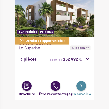
TVA réduite
Prix BRS
Dernières opportunités !
34970
Lattes
La Superbe
1
logement
3 pièces
252 992 €
à partir de
Brochure
Être recontacté(e)
En savoir +