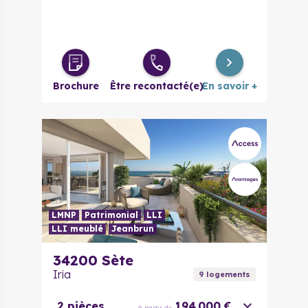
Brochure
Être recontacté(e)
En savoir +
LMNP
Patrimonial
LLI
LLI meublé
Jeanbrun
34200
Sète
Iria
9
logement
s
2 pièces
194 000 €
à partir de