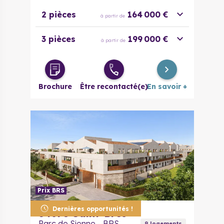
2 pièces
164 000 €
à partir de
3 pièces
199 000 €
à partir de
Brochure
Être recontacté(e)
En savoir +
Prix BRS
Dernières opportunités !
34670
Saint-Brès
Parc de Sienne - BRS
9
logement
s