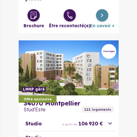
Brochure
Être recontacté(e)
En savoir +
LMNP géré
Offre exclusive
34070
Montpellier
Stud'Este
122
logement
s
Studio
106 920 €
à partir de