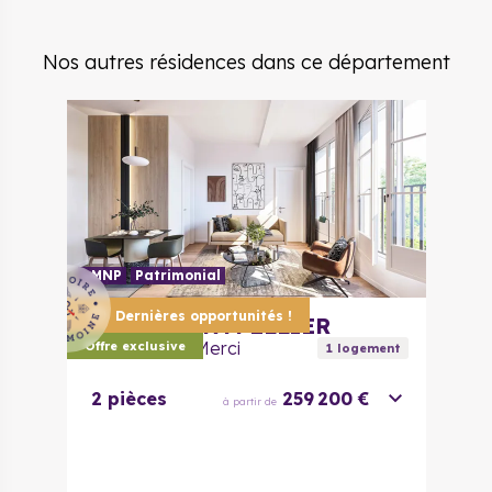
Nos autres résidences dans ce département
LMNP
Patrimonial
Dernières opportunités !
34000
MONTPELLIER
Le Clos de la Merci
Offre exclusive
1
logement
2 pièces
259 200 €
à partir de