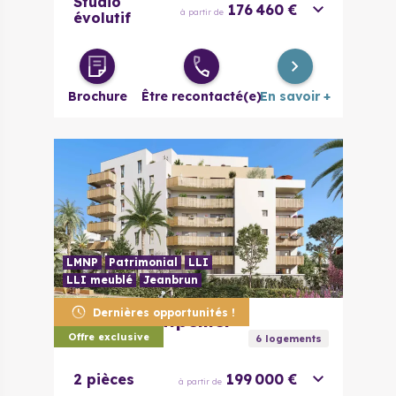
Studio
176 460 €
à partir de
évolutif
Brochure
Être recontacté(e)
En savoir +
LMNP
Patrimonial
LLI
LLI meublé
Jeanbrun
Dernières opportunités !
34070
Montpellier
Toshi
Offre exclusive
6
logement
s
2 pièces
199 000 €
à partir de