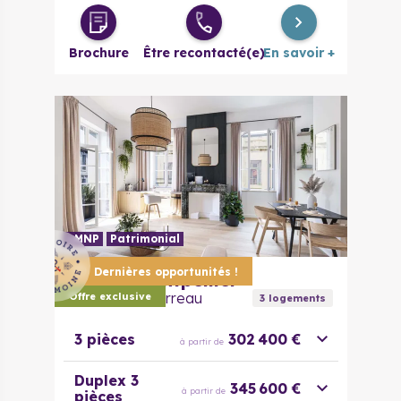
Brochure
Être recontacté(e)
En savoir +
LMNP
Patrimonial
Dernières opportunités !
34000
Montpellier
Faubourg Courreau
Offre exclusive
3
logement
s
3 pièces
302 400 €
à partir de
Duplex 3
345 600 €
à partir de
pièces