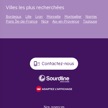
Villes les plus recherchées
Bordeaux
Lille
Lyon
Marseille
Montpellier
Nantes
Paris Île-de-France
Nice
Aix-en-Provence
Toulouse
Contactez-nous
Nos agences