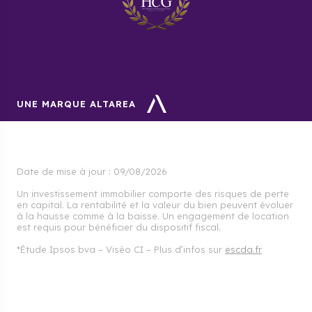
UNE MARQUE ALTAREA
Date de mise à jour :
09/08/2026
Un investissement immobilier comporte des risques de perte
en capital. La rentabilité et la valeur du bien peuvent évoluer
à la hausse comme à la baisse. Un engagement de location
est requis pour bénéficier du dispositif fiscal.
*Étude Ipsos bva – Viséo CI – Plus d’infos sur
escda.fr