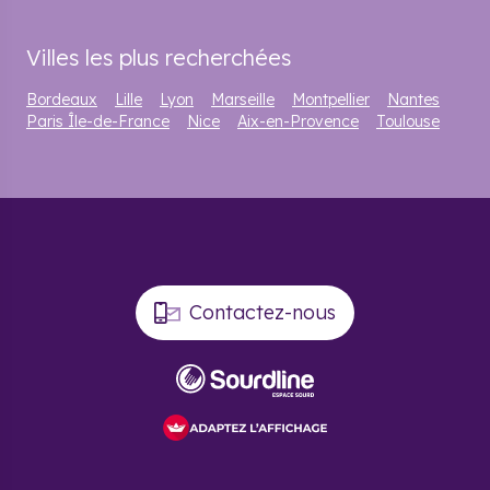
Villes les plus recherchées
Bordeaux
Lille
Lyon
Marseille
Montpellier
Nantes
Paris Île-de-France
Nice
Aix-en-Provence
Toulouse
Contactez-nous