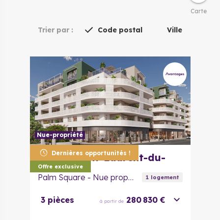
Carte
Trier par :
Code postal
Ville
Nue-propriété
Dernières opportunités !
06700
Saint-Laurent-du-
Var
Offre exclusive
Palm Square - Nue propriété
1
logement
3 pièces
280 830 €
à partir de