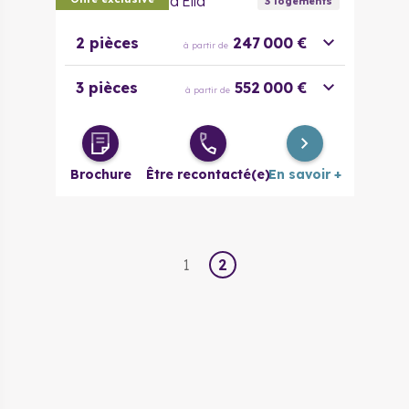
Les Terrasses d'Ella
3
logement
s
2 pièces
247 000 €
à partir de
3 pièces
552 000 €
à partir de
Brochure
Être recontacté(e)
En savoir +
1
2