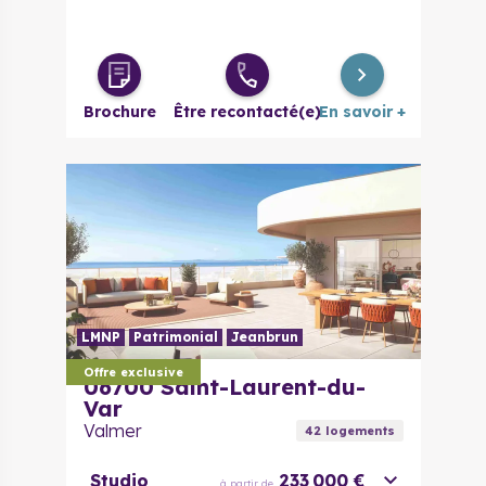
Brochure
Être recontacté(e)
En savoir +
LMNP
Patrimonial
Jeanbrun
Offre exclusive
06700
Saint-Laurent-du-
Var
Valmer
42
logement
s
Studio
233 000 €
à partir de