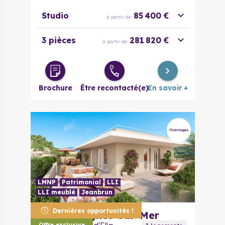
Studio
85 400 €
à partir de
3 pièces
281 820 €
à partir de
Brochure
Être recontacté(e)
En savoir +
LMNP
Patrimonial
LLI
LLI meublé
Jeanbrun
Dernières opportunités !
06800
Cagnes-Sur-Mer
Offre exclusive