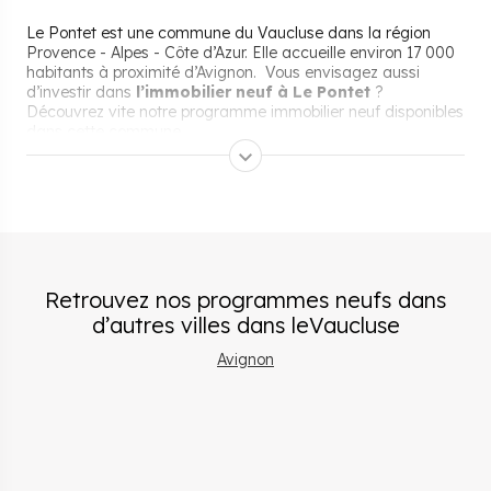
Le Pontet est une commune du Vaucluse dans la région
Provence - Alpes - Côte d’Azur. Elle accueille environ 17 000
habitants à proximité d’Avignon. Vous envisagez aussi
d’investir dans
l’immobilier neuf à Le Pontet
?
Découvrez vite notre programme immobilier neuf disponibles
dans cette commune.
Les aides pour acheter un
bien immobilier neuf à Le
Pontet
Retrouvez nos programmes neufs dans
d’autres villes
dans le
Vaucluse
Vous recherchez une maison ou un appartement neuf à Le
Pontet ? Quels que soient le type et la taille du logement,
Avignon
plusieurs aides financières peuvent faciliter votre acquisition
immobilière. Vous pouvez
obtenir un crédit
en plus de
votre apport personnel pour financer votre bien immobilier
neuf à Le Pontet.
Vous n’étiez pas propriétaire de votre résidence principale
pendant les deux dernières années ? Vous êtes donc