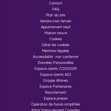
Contact
FAQ
Située au bord du Rhône, Le Pontet offre
un confort de vie
privilégié
à proximité d’Avignon. La commune a d’ailleurs
Plan du site
reçu en 2021 le label « Villes et Villages où il fait bon vivre » .
Vendre mon terrain
En plus de son environnement paisible, Le Pontet met à
Appartement neuf
disposition de ses habitants toutes les infrastructures
Maison neuve
nécessaires : établissements scolaires, cabinets médicaux,
Cookies
commerces, installations sportives, etc. La ville du sud de la
France se distingue également par
la richesse de son
Gérer les cookies
patrimoine historique.
Mentions légales
Accessibilité : non conforme
Données Personnelles
Espace clients COGEDIM
Espace clients AGI
Groupe Altarea
Foire aux questions
Espace Partenaires
Recrutement
Espace presse
Quel type d’investissement
Opération de fusion simplifiée
réaliser pour louer à des
Pitch Immo devient Cogedim