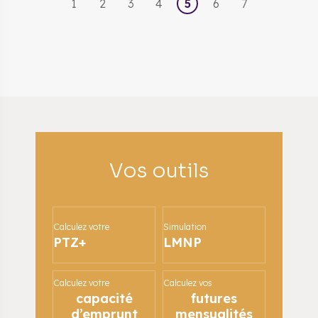
1
2
3
4
5
6
7
Vos outils
Calculez votre
Simulation
PTZ+
LMNP
Calculez votre
Calculez vos
capacité
futures
d’emprunt
mensualités