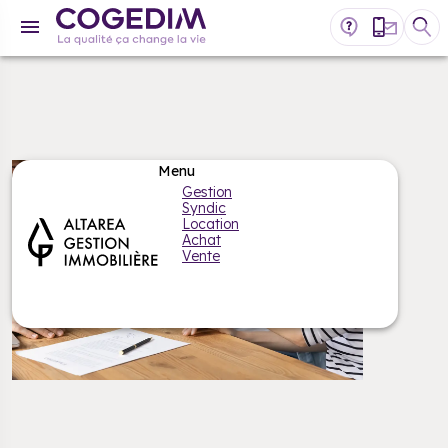
Gestion
Syndic
Location
Achat
Vente
MON ESPACE CLIENT