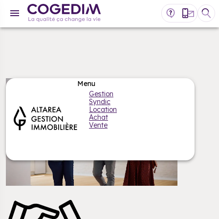
Gestion
Syndic
Location
Achat
Vente
MON ESPACE CLIENT