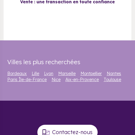
Vente : une transaction en toute confiance
Villes les plus recherchées
Bordeaux
Lille
Lyon
Marseille
Montpellier
Nantes
Paris Île-de-France
Nice
Aix-en-Provence
Toulouse
Contactez-nous