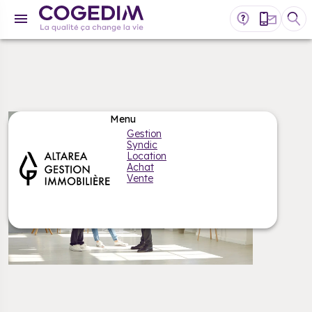
Gestion
Syndic
Location
Achat
Vente
MON ESPACE CLIENT