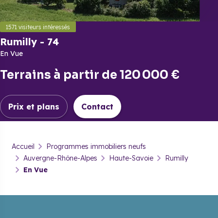
1571
visiteurs intéressés
Rumilly
-
74
En Vue
Terrains
à partir de
120 000 €
Prix et plans
Contact
Rumilly
-
74
Accueil
Programmes immobiliers neufs
En Vue
Auvergne-Rhône-Alpes
Haute-Savoie
Rumilly
En Vue
Prix & plans
Contact