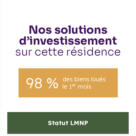
Nos solutions
d’investissement
sur cette résidence
98 %
des biens loués
er
le 1
mois
Statut LMNP