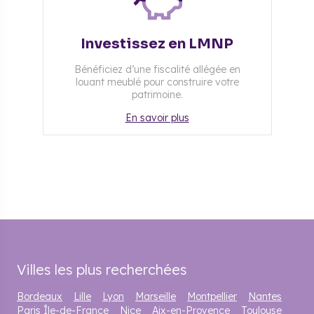
Investissez en LMNP
Bénéficiez d’une fiscalité allégée en
louant meublé pour construire votre
patrimoine.
En savoir plus
Villes les plus recherchées
Bordeaux
Lille
Lyon
Marseille
Montpellier
Nantes
Paris Île-de-France
Nice
Aix-en-Provence
Toulouse