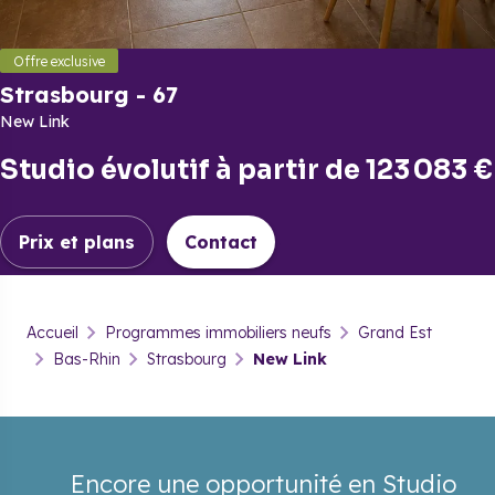
Offre exclusive
Strasbourg
-
67
New Link
Studio évolutif
à partir de
123 083 €
Prix et plans
Contact
Strasbourg
-
67
Accueil
Programmes immobiliers neufs
Grand Est
New Link
Bas-Rhin
Strasbourg
New Link
Prix & plans
Brochure
Contact
Encore une opportunité en Studio