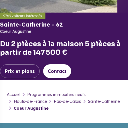
9769
visiteurs intéressés
Sainte-Catherine
-
62
Coeur Augustine
Du
2 pièces
à la
maison 5 pièces
à
partir de
147 500 €
Prix et plans
Contact
Sainte-Catherine
-
62
Accueil
Programmes immobiliers neufs
Coeur Augustine
Hauts-de-France
Pas-de-Calais
Sainte-Catherine
Coeur Augustine
Prix & plans
Brochure
Contact