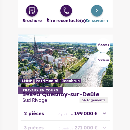
Duplex 3/4
280 800 €
à partir de
pièces
Brochure
Être recontacté(e)
En savoir +
LMNP
Patrimonial
Jeanbrun
TRAVAUX EN COURS
59890
Quesnoy-sur-Deûle
Sud Rivage
34
logement
s
2 pièces
199 000 €
à partir de
3 pièces
271 000 €
à partir de