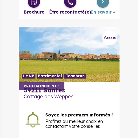
à partir de
évolutif
Brochure
Être recontacté(e)
En savoir +
4 pièces
225 000 €
à partir de
LMNP
Patrimonial
Jeanbrun
PROCHAINEMENT !
59211 Santes
Cottage des Weppes
Soyez les premiers informés !
Profitez du meilleur choix en
contactant votre conseiller.