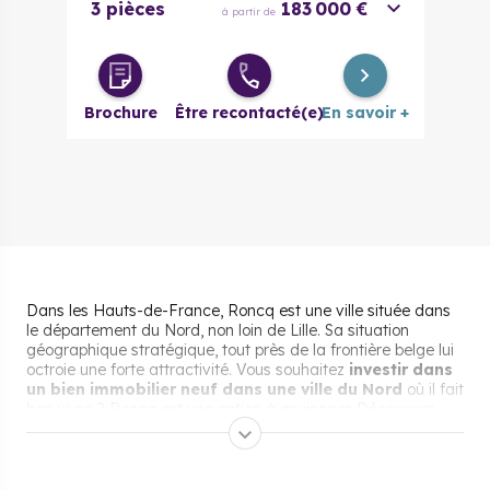
3 pièces
183 000 €
à partir de
Brochure
Être recontacté(e)
En savoir +
Dans les Hauts-de-France, Roncq est une ville située dans
le département du Nord, non loin de Lille. Sa situation
géographique stratégique, tout près de la frontière belge lui
octroie une forte attractivité. Vous souhaitez
investir dans
un bien immobilier neuf dans une ville du Nord
où il fait
bon vivre ? Roncq est une option à envisager. Découvrez
sans plus attendre les multiples atouts de la ville. Nos
experts vous invitent également à consulter nos offres
disponibles à l’achat à Roncq.