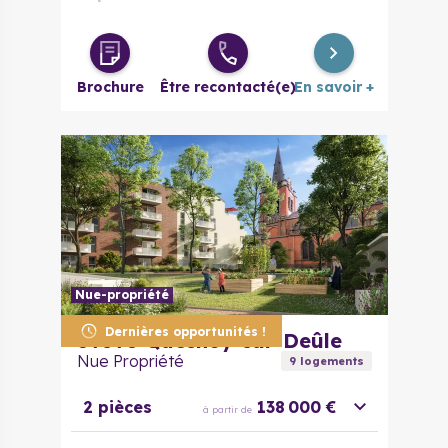
4 pièces
390 000 €
à partir de
Brochure
Être recontacté(e)
En savoir +
Nue-propriété
Dernières opportunités !
59890
Quesnoy-sur-Deûle
Nue Propriété
9
logement
s
2 pièces
138 000 €
à partir de