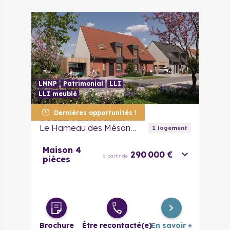
LMNP
Patrimonial
LLI
LLI meublé
Dernières opportunités !
59112
Annœullin
Le Hameau des Mésanges
1
logement
Maison 4
290 000 €
à partir de
pièces
Brochure
Être recontacté(e)
En savoir +