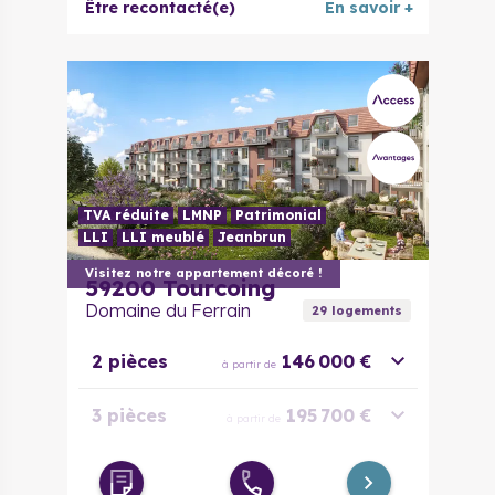
Être recontacté(e)
En savoir +
TVA réduite
LMNP
Patrimonial
LLI
LLI meublé
Jeanbrun
Visitez notre appartement décoré !
59200
Tourcoing
Domaine du Ferrain
29
logement
s
2 pièces
146 000 €
à partir de
3 pièces
195 700 €
à partir de
3 pièces
228 000 €
à partir de
évolutif