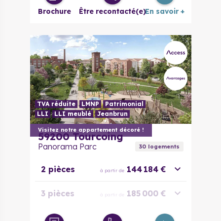
Brochure
Être recontacté(e)
En savoir +
TVA réduite
LMNP
Patrimonial
LLI
LLI meublé
Jeanbrun
Visitez notre appartement décoré !
59200
Tourcoing
Panorama Parc
30
logement
s
2 pièces
144 184 €
à partir de
3 pièces
185 000 €
à partir de
3 pièces
210 000 €