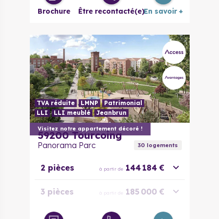
Brochure
Être recontacté(e)
En savoir +
TVA réduite
LMNP
Patrimonial
LLI
LLI meublé
Jeanbrun
Visitez notre appartement décoré !
59200
Tourcoing
Panorama Parc
30
logement
s
2 pièces
144 184 €
à partir de
3 pièces
185 000 €
à partir de
3 pièces
210 000 €