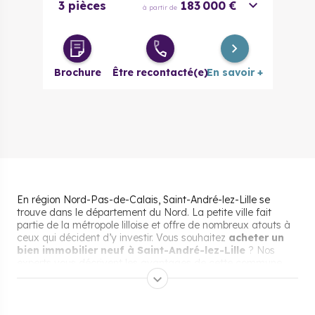
3 pièces
183 000 €
à partir de
Brochure
Être recontacté(e)
En savoir +
En région Nord-Pas-de-Calais, Saint-André-lez-Lille se
trouve dans le département du Nord. La petite ville fait
partie de la métropole lilloise et offre de nombreux atouts à
ceux qui décident d’y investir. Vous souhaitez
acheter un
bien immobilier neuf à Saint-André-lez-Lille
? Nos
experts vous décrivent les avantages de cette commune
aux portes de Lille et vous invitent à découvrir nos offres
disponibles à l’achat sans plus attendre.