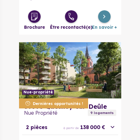
4 pièces
390 000 €
à partir de
Brochure
Être recontacté(e)
En savoir +
Nue-propriété
Dernières opportunités !
59890
Quesnoy-sur-Deûle
Nue Propriété
9
logement
s
2 pièces
138 000 €
à partir de