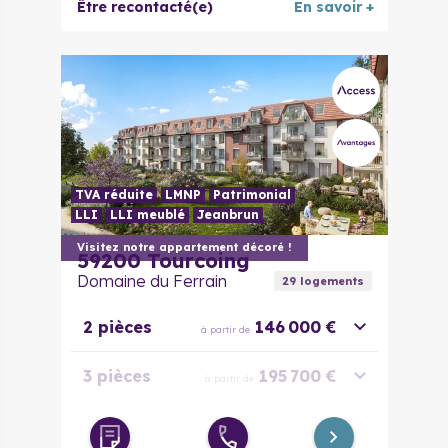
Être recontacté(e)
En savoir +
TVA réduite
LMNP
Patrimonial
LLI
LLI meublé
Jeanbrun
Visitez notre appartement décoré !
59200
Tourcoing
Domaine du Ferrain
29
logement
s
2 pièces
146 000 €
à partir de
3 pièces
195 700 €
à partir de
3 pièces
228 000 €
à partir de
évolutif