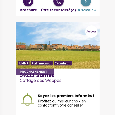
à partir de
évolutif
Brochure
Être recontacté(e)
En savoir +
4 pièces
225 000 €
à partir de
LMNP
Patrimonial
Jeanbrun
PROCHAINEMENT !
59211 Santes
Cottage des Weppes
Soyez les premiers informés !
Profitez du meilleur choix en
contactant votre conseiller.