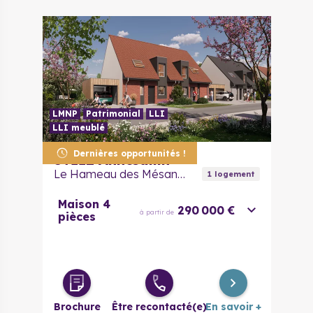
LMNP
Patrimonial
LLI
LLI meublé
Dernières opportunités !
59112
Annœullin
Le Hameau des Mésanges
1
logement
Maison 4
290 000 €
à partir de
pièces
Brochure
Être recontacté(e)
En savoir +