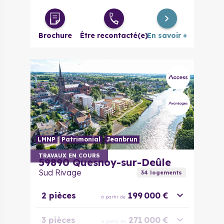
Duplex 3/4
280 800 €
à partir de
pièces
Brochure
Être recontacté(e)
En savoir +
LMNP
Patrimonial
Jeanbrun
TRAVAUX EN COURS
59890
Quesnoy-sur-Deûle
Sud Rivage
34
logement
s
2 pièces
199 000 €
à partir de
3 pièces
271 000 €
à partir de