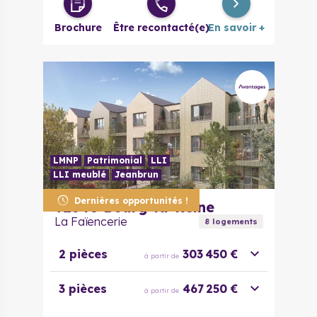
Brochure
Être recontacté(e)
En savoir +
LMNP
Patrimonial
LLI
LLI meublé
Jeanbrun
Dernières opportunités !
92340
Bourg-la-Reine
La Faïencerie
8
logement
s
2 pièces
303 450 €
à partir de
3 pièces
467 250 €
à partir de