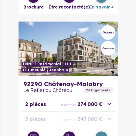
Brochure
Être recontacté(e)
En savoir +
LMNP
Patrimonial
LLI
LLI meublé
Jeanbrun
92290
Châtenay-Malabry
Le Reflet du Château
23
logement
s
2 pièces
274 000 €
à partir de
3 pièces
347 000 €
à partir de
4 pièces
404 000 €
à partir de