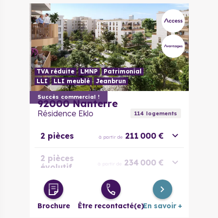
TVA réduite
LMNP
Patrimonial
LLI
LLI meublé
Jeanbrun
Succès commercial !
92000
Nanterre
Résidence Eklo
114
logement
s
2 pièces
211 000 €
à partir de
2 pièces
234 000 €
à partir de
évolutif
3 pièces
260 000 €
à partir de
Brochure
Être recontacté(e)
En savoir +
3 pièces
308 000 €
à partir de