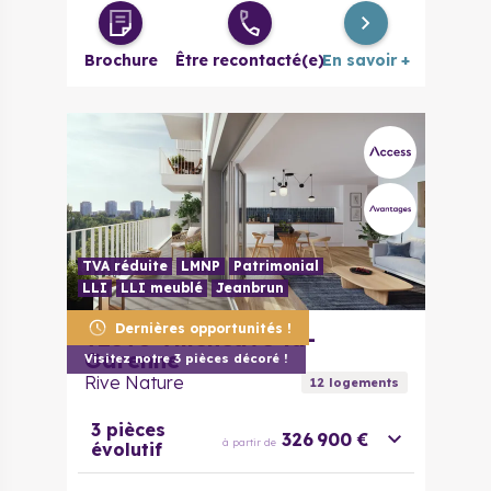
Brochure
Être recontacté(e)
En savoir +
TVA réduite
LMNP
Patrimonial
LLI
LLI meublé
Jeanbrun
Dernières opportunités !
92390
Villeneuve-la-
Garenne
Visitez notre 3 pièces décoré !
Rive Nature
12
logement
s
3 pièces
326 900 €
à partir de
évolutif