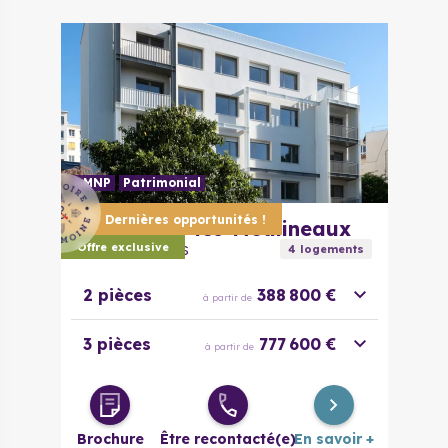
évolutif
4 pièces
320 000 €
à partir de
LMNP
Patrimonial
Dernières opportunités !
92130
Issy-les-Moulineaux
Carré Des Arts
Offre exclusive
4
logement
s
2 pièces
388 800 €
à partir de
3 pièces
777 600 €
à partir de
Brochure
Être recontacté(e)
En savoir +