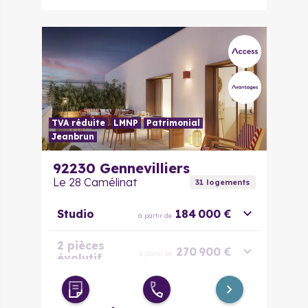
TVA réduite
LMNP
Patrimonial
Jeanbrun
92230
Gennevilliers
Le 28 Camélinat
31
logement
s
Studio
184 000 €
à partir de
2 pièces
270 900 €
à partir de
évolutif
3 pièces
312 000 €
à partir de