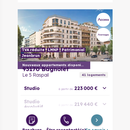
TVA réduite
LMNP
Patrimonial
Jeanbrun
Nouveaux appartements disponibles
93170
Bagnolet
Le 5 Raspail
41
logement
s
Studio
223 000 €
à partir de
Studio
219 440 €
à partir de
évolutif
2 pièces
286 000 €
à partir de