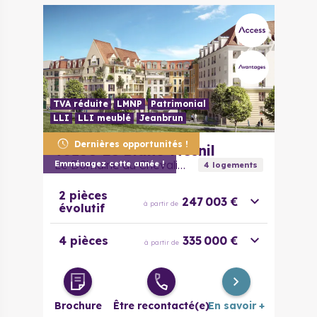
TVA réduite
LMNP
Patrimonial
LLI
LLI meublé
Jeanbrun
Dernières opportunités !
93150
Le Blanc-Mesnil
Le Domaine du Chevalier
Emménagez cette année !
4
logement
s
2 pièces
247 003 €
à partir de
évolutif
4 pièces
335 000 €
à partir de
Brochure
Être recontacté(e)
En savoir +