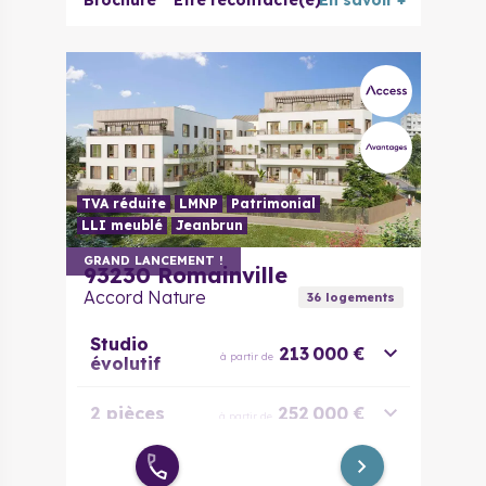
Brochure
Être recontacté(e)
En savoir +
3 pièces
359 615 €
à partir de
3 pièces
373 615 €
à partir de
évolutif
4 pièces
445 450 €
à partir de
5 pièces
572 000 €
à partir de
TVA réduite
LMNP
Patrimonial
LLI meublé
Jeanbrun
GRAND LANCEMENT !
93230
Romainville
Accord Nature
36
logement
s
Studio
213 000 €
à partir de
évolutif
2 pièces
252 000 €
à partir de
2 pièces
281 000 €
à partir de
évolutif