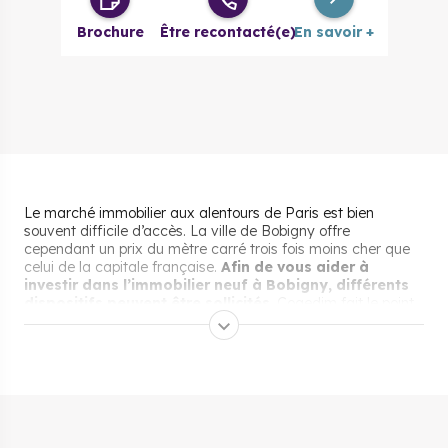
à partir de
Brochure
Être recontacté(e)
En savoir +
Le marché immobilier aux alentours de Paris est bien
souvent difficile d’accès. La ville de Bobigny offre
cependant un prix du mètre carré trois fois moins cher que
celui de la capitale française.
Afin de vous aider à
investir dans l’immobilier neuf à Bobigny, différents
dispositifs peuvent être sollicités
. Cogedim fait le point
et vous propose ses programmes neufs pour investir à
Bobigny.
Les aides pour acheter un
bien immobilier neuf à