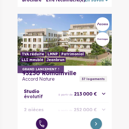
Brochure
Être recontacté(e)
En savoir +
3 pièces
359 615 €
à partir de
3 pièces
373 615 €
à partir de
évolutif
4 pièces
445 450 €
à partir de
5 pièces
572 000 €
à partir de
TVA réduite
LMNP
Patrimonial
LLI meublé
Jeanbrun
GRAND LANCEMENT !
93230
Romainville
Accord Nature
37
logement
s
Studio
213 000 €
à partir de
évolutif
2 pièces
252 000 €
à partir de
2 pièces
281 000 €
à partir de
évolutif