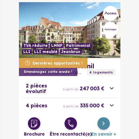
TVA réduite
LMNP
Patrimonial
LLI
LLI meublé
Jeanbrun
Dernières opportunités !
93150
Le Blanc-Mesnil
Le Domaine du Chevalier
Emménagez cette année !
4
logement
s
2 pièces
247 003 €
à partir de
évolutif
4 pièces
335 000 €
à partir de
Brochure
Être recontacté(e)
En savoir +