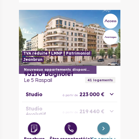
TVA réduite
LMNP
Patrimonial
Jeanbrun
Nouveaux appartements disponibles
93170
Bagnolet
Le 5 Raspail
41
logement
s
Studio
223 000 €
à partir de
Studio
219 440 €
à partir de
évolutif
2 pièces
286 000 €
à partir de