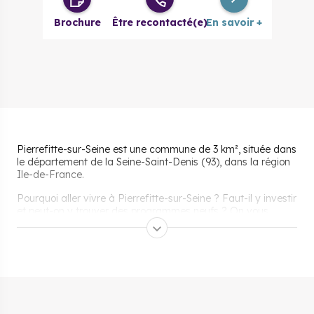
à partir de
Brochure
Être recontacté(e)
En savoir +
Pierrefitte-sur-Seine est une commune de 3 km², située dans
le département de la Seine-Saint-Denis (93), dans la région
Ile-de-France.
Pourquoi aller vivre à Pierrefitte-sur-Seine ? Faut-il y investir
et peut-on y trouver des programmes neufs ? On vous
explique tout sur cette ville.
Pourquoi s’installer et vivre
à Pierrefitte-sur-Seine ?