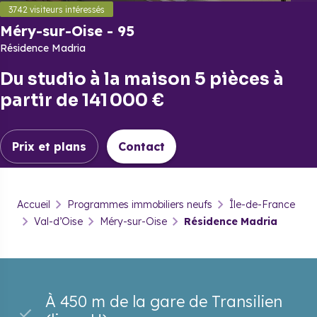
3742
visiteurs intéressés
Méry-sur-Oise
-
95
Résidence Madria
Du
studio
à la
maison 5 pièces
à
partir de
141 000 €
Prix et plans
Contact
Méry-sur-Oise
-
95
Accueil
Programmes immobiliers neufs
Île-de-France
Résidence Madria
Val-d’Oise
Méry-sur-Oise
Résidence Madria
Prix & plans
Brochure
Contact
À 450 m de la gare de Transilien