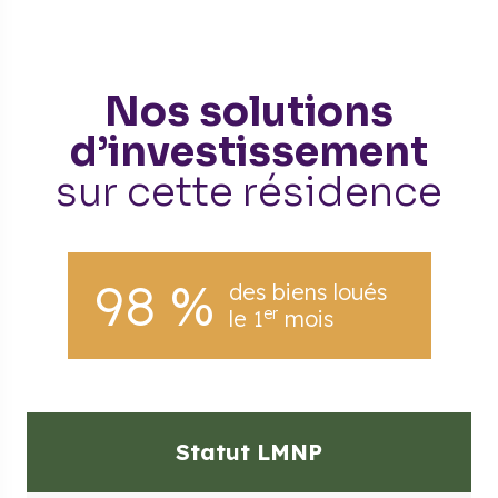
Nos solutions
d’investissement
sur cette résidence
98 %
des biens loués
er
le 1
mois
Statut LMNP