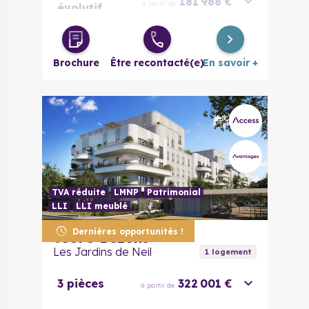
181 988 €
à partir de
évolutif
2 pièces
225 067 €
à partir de
Brochure
Être recontacté(e)
En savoir +
2 pièces
230 342 €
à partir de
évolutif
4 pièces
315 621 €
à partir de
TVA réduite
LMNP
Patrimonial
LLI
LLI meublé
Dernières opportunités !
95870
Bezons
Les Jardins de Neil
1
logement
3 pièces
322 001 €
à partir de