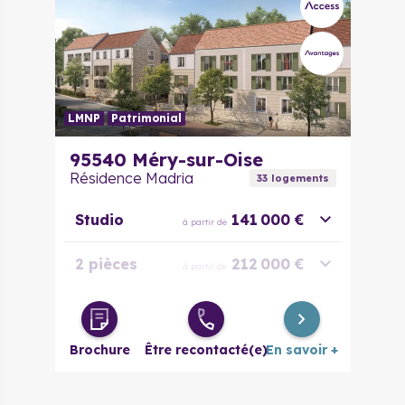
LMNP
Patrimonial
95540
Méry-sur-Oise
Résidence Madria
33
logement
s
Studio
141 000 €
à partir de
2 pièces
212 000 €
à partir de
2 pièces
238 000 €
à partir de
évolutif
Brochure
Être recontacté(e)
En savoir +
3 pièces
278 000 €
à partir de