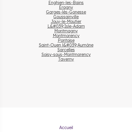
Enghien-les-Bains
Éragny
Garges-lès-Gonesse
Goussainville
Jouy-le-Moutier
L&#039;Isle-Adam
Montmagny
Montmorency
Pontoise
Saint-Ouen l&#039;Aumône
Sarcelles
Soisy-sous-Montmorency
Taverny
Accueil