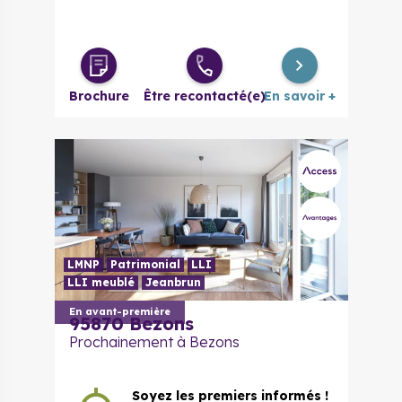
Brochure
Être recontacté(e)
En savoir +
LMNP
Patrimonial
LLI
LLI meublé
Jeanbrun
En avant-première
95870 Bezons
Prochainement à Bezons
Soyez les premiers informés !