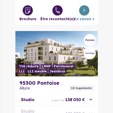
Brochure
Être recontacté(e)
En savoir +
TVA réduite
LMNP
Patrimonial
LLI
LLI meublé
Jeanbrun
95300
Pontoise
Allure
10
logement
s
Studio
138 030 €
à partir de
Studio