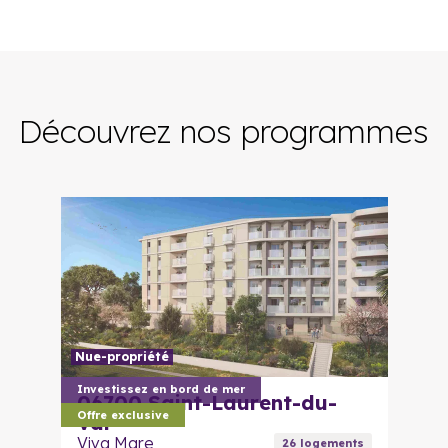
Découvrez nos programmes
Nue-propriété
Investissez en bord de mer
06700
Saint-Laurent-du-
Offre exclusive
Var
Viva Mare
26
logement
s