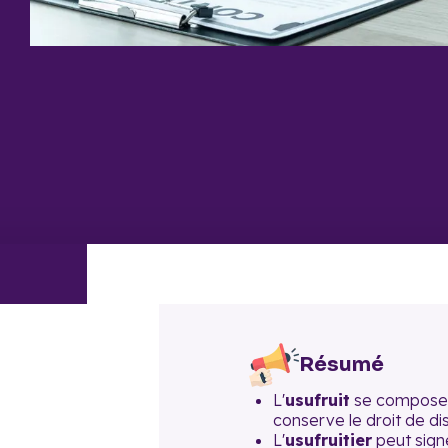
Résumé
L'
usufruit
se compose d
conserve le droit de di
L'
usufruitier
peut sign