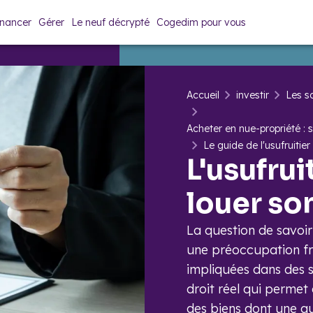
inancer
Gérer
Le neuf décrypté
Cogedim pour vous
Accueil
investir
Les so
Acheter en nue-propriété : 
Le guide de l'usufruitier
L'usufrui
louer so
La question de savoir 
une préoccupation fr
impliquées dans des si
droit réel qui permet 
des biens dont une au