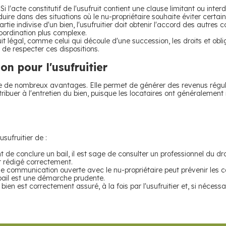
Si l'acte constitutif de l'usufruit contient une clause limitant ou interdi
uire dans des situations où le nu-propriétaire souhaite éviter certaine
partie indivise d'un bien, l'usufruitier doit obtenir l'accord des autres 
oordination plus complexe.
it légal, comme celui qui découle d'une succession, les droits et oblig
al de respecter ces dispositions.
n pour l'usufruitier
ente de nombreux avantages. Elle permet de générer des revenus réguli
tribuer à l'entretien du bien, puisque les locataires ont généralement 
usufruitier de :
 de conclure un bail, il est sage de consulter un professionnel du dro
st rédigé correctement.
ne communication ouverte avec le nu-propriétaire peut prévenir les co
u bail est une démarche prudente.
bien est correctement assuré, à la fois par l'usufruitier et, si nécessai