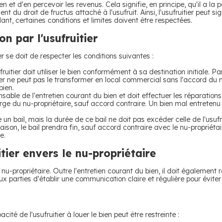
bien et d'en percevoir les revenus. Cela signifie, en principe, qu'il a la 
ent du droit de fructus attaché à l'usufruit. Ainsi, l'usufruitier peut s
nt, certaines conditions et limites doivent être respectées.
on par l'usufruitier
er se doit de respecter les conditions suivantes :
ruitier doit utiliser le bien conformément à sa destination initiale. P
tier ne peut pas le transformer en local commercial sans l'accord du nu
bien.
ponsable de l'entretien courant du bien et doit effectuer les réparatio
ge du nu-propriétaire, sauf accord contraire. Un bien mal entretenu p
e un bail, mais la durée de ce bail ne doit pas excéder celle de l'usufr
aison, le bail prendra fin, sauf accord contraire avec le nu-propriétaire
e.
itier envers le nu-propriétaire
e nu-propriétaire. Outre l'entretien courant du bien, il doit également
ux parties d'établir une communication claire et régulière pour éviter l
cité de l'usufruitier à louer le bien peut être restreinte :