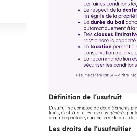
certaines conditions lé
Le respect de la
desti
l'intégrité de la propriét
La
durée du bail
concl
automatiquement à la fi
Des
clauses limitativ
restreindre la capacité d
La
location
permet à l
conservation de la vale
La recommandation est d
sécuriser les conditions 
Résumé généré par IA — à titre inform
Définition de l'usufruit
L'usufruit se compose de deux éléments principa
fruits, c'est-à-dire les revenus générés par l
au nu-propriétaire, qui conserve le droit de d
Les droits de l'usufruitier