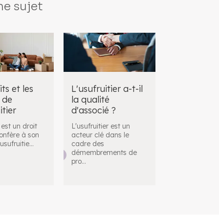
e sujet
ts et les
L'usufruitier a-t-il
 de
la qualité
itier
d'associé ?
 est un droit
L'usufruitier est un
confère à son
acteur clé dans le
l'usufruitie
...
cadre des
démembrements de
pro
...