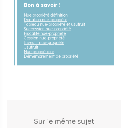
Bon à savoir !
Nue propriété définition
Donation nue-propriété
Tableau nue-propriété et usufruit
Succession nue-propriété
Fiscalité nue-propriété
Cession nue-propriété
Investir nue-propriété
Usufruit
Nue propriétaire
Démembrement de propriété
Sur le même sujet