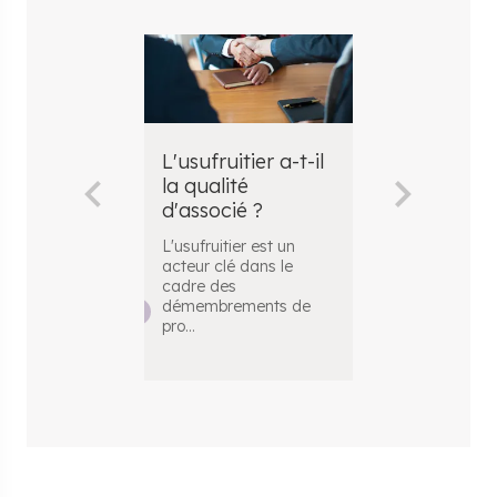
L'usufruitier a-t-il
Les droits e
la qualité
devoirs de
d'associé ?
l'usufruitie
L'usufruitier est un
L'usufruit est 
acteur clé dans le
réel qui confè
cadre des
titulaire, l'usuf
démembrements de
pro
...