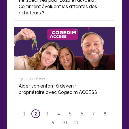
Perspectives pour 2025 et au-delà :
Comment évoluent les attentes des
acheteurs ?
-
12 DÉC. 2024
Aider son enfant à devenir
propriétaire avec Cogedim ACCESS
1
2
3
4
5
6
7
8
9
10
11