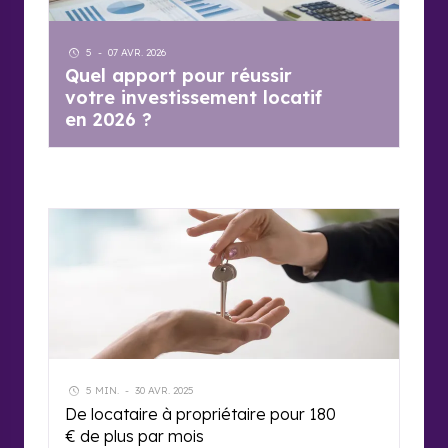
5
-
07 AVR. 2026
Quel apport pour réussir
votre investissement locatif
en 2026 ?
5 MIN.
-
30 AVR. 2025
De locataire à propriétaire pour 180
€ de plus par mois