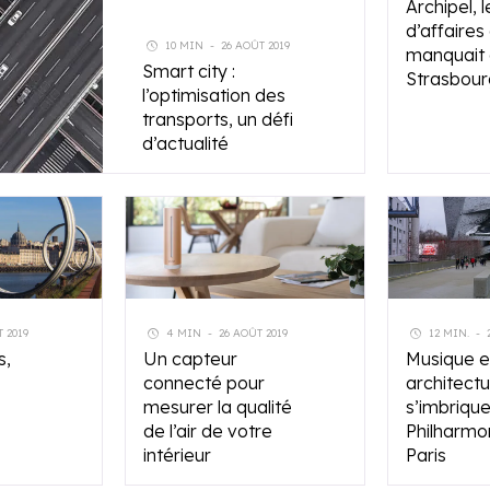
Archipel, l
d’affaires 
10 MIN
-
26 AOÛT 2019
manquait
Smart city :
Strasbour
l’optimisation des
transports, un défi
d’actualité
 2019
4 MIN
-
26 AOÛT 2019
12 MIN.
-
s,
Un capteur
Musique e
connecté pour
architect
mesurer la qualité
s’imbrique
de l’air de votre
Philharmo
intérieur
Paris