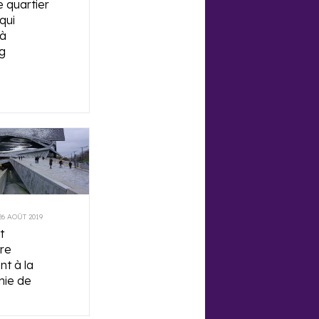
e quartier
qui
 à
g
26 AOÛT 2019
t
ure
nt à la
nie de