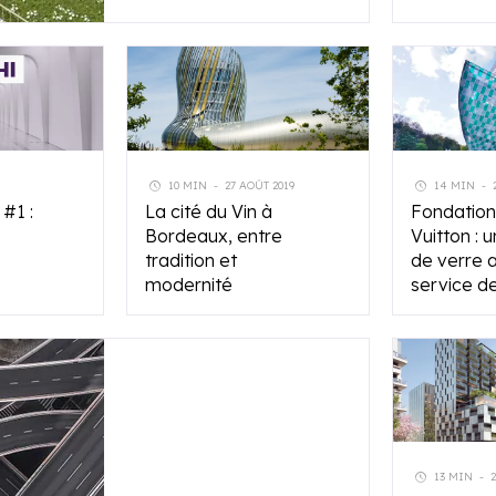
10 MIN
-
27 AOÛT 2019
14 MIN
-
 #1 :
La cité du Vin à
Fondation
Bordeaux, entre
Vuitton : u
tradition et
de verre 
modernité
service de 
13 MIN
-