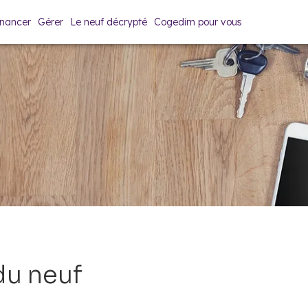
inancer
Gérer
Le neuf décrypté
Cogedim pour vous
du neuf