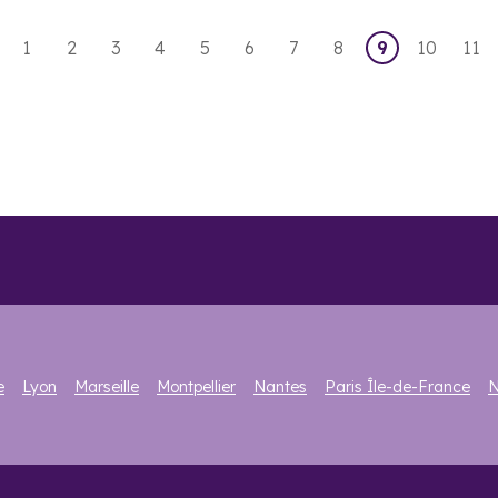
1
2
3
4
5
6
7
8
9
10
11
e
Lyon
Marseille
Montpellier
Nantes
Paris Île-de-France
N