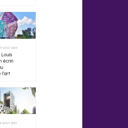
27 AOÛT 2019
 Louis
n écrin
au
l’art
26 AOÛT 2019