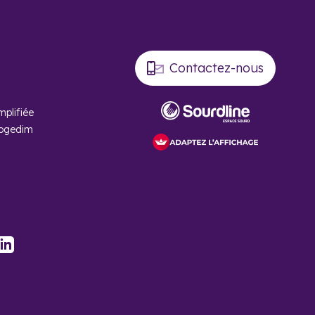
Contactez-nous
mplifiée
Cogedim
stagram
LinkedIn