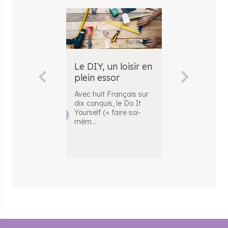
Le DIY, un loisir en
Habitat : L
plein essor
français a
petits soins
Avec huit Français sur
dix conquis, le Do It
Le journaliste 
Yourself (« faire soi-
présentateur 
mêm
...
l’émission tél
Maison Franc
.