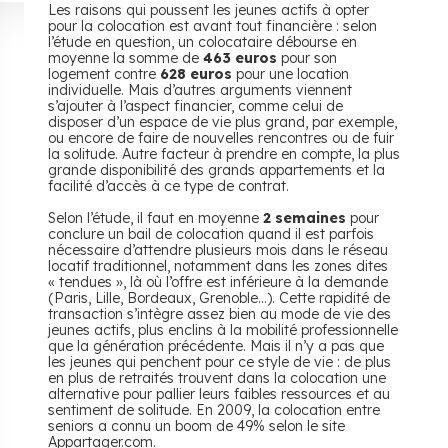
Les raisons qui poussent les jeunes actifs à opter
pour la colocation est avant tout financière : selon
l’étude en question, un colocataire débourse en
moyenne la somme de
463 euros
pour son
logement contre
628 euros
pour une location
individuelle. Mais d’autres arguments viennent
s’ajouter à l’aspect financier, comme celui de
disposer d’un espace de vie plus grand, par exemple,
ou encore de faire de nouvelles rencontres ou de fuir
la solitude. Autre facteur à prendre en compte, la plus
grande disponibilité des grands appartements et la
facilité d’accès à ce type de contrat.
Selon l’étude, il faut en moyenne
2 semaines
pour
conclure un bail de colocation quand il est parfois
nécessaire d’attendre plusieurs mois dans le réseau
locatif traditionnel, notamment dans les zones dites
« tendues », là où l’offre est inférieure à la demande
(Paris, Lille, Bordeaux, Grenoble…). Cette rapidité de
transaction s’intègre assez bien au mode de vie des
jeunes actifs, plus enclins à la mobilité professionnelle
que la génération précédente. Mais il n’y a pas que
les jeunes qui penchent pour ce style de vie : de plus
en plus de retraités trouvent dans la colocation une
alternative pour pallier leurs faibles ressources et au
sentiment de solitude. En 2009, la colocation entre
seniors a connu un boom de 49% selon le site
Appartager.com.