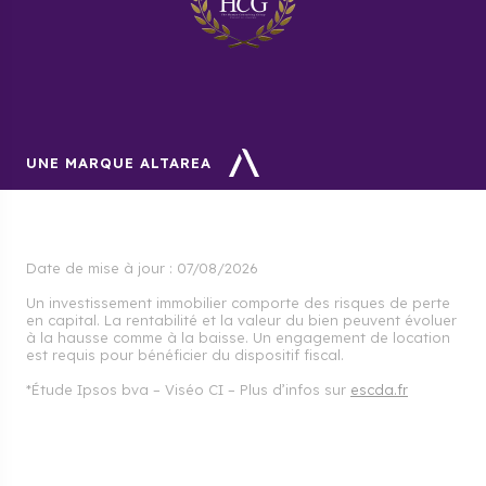
UNE MARQUE ALTAREA
Date de mise à jour :
07/08/2026
Un investissement immobilier comporte des risques de perte
en capital. La rentabilité et la valeur du bien peuvent évoluer
à la hausse comme à la baisse. Un engagement de location
est requis pour bénéficier du dispositif fiscal.
*Étude Ipsos bva – Viséo CI – Plus d’infos sur
escda.fr