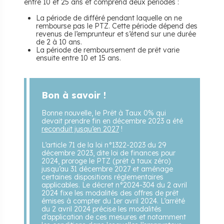
entre 10 et 25 ans et comprend deux périodes :
La période de différé pendant laquelle on ne
rembourse pas le PTZ. Cette période dépend des
revenus de l’emprunteur et s’étend sur une durée
de 2 à 10 ans.
La période de remboursement de prêt varie
ensuite entre 10 et 15 ans.
Bon à savoir !
Bonne nouvelle, le Prêt à Taux 0% qui
devait prendre fin en décembre 2023 a été
reconduit jusqu’en 2027
!
L’article 71 de la loi n°1322-2023 du 29
décembre 2023, dite loi de finances pour
2024, proroge le PTZ (prêt à taux zéro)
jusqu’au 31 décembre 2027 et aménage
certaines dispositions réglementaires
applicables. Le décret n°2024-304 du 2 avril
2024 fixe les modalités des offres de prêt
émises à compter du 1er avril 2024. L’arrêté
du 2 avril 2024 précise les modalités
d’application de ces mesures et notamment