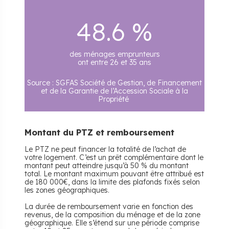
48.6 %
des ménages emprunteurs
ont entre 26 et 35 ans
Source : SGFAS Société de Gestion, de Financement
et de la Garantie de l’Accession Sociale à la
Propriété
Montant du PTZ et remboursement
Le PTZ ne peut financer la totalité de l’achat de
votre logement. C’est un prêt complémentaire dont le
montant peut atteindre jusqu’à 50 % du montant
total. Le montant maximum pouvant être attribué est
de 180 000€, dans la limite des plafonds fixés selon
les zones géographiques.
La durée de remboursement varie en fonction des
revenus, de la composition du ménage et de la zone
géographique. Elle s’étend sur une période comprise