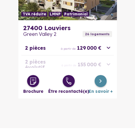
TVA réduite
LMNP
Patrimonial
27400
Louviers
Green Valley 2
26
logement
s
2 pièces
129 000 €
à partir de
2 pièces
155 000 €
à partir de
évolutif
3 pièces
159 000 €
à partir de
Brochure
Être recontacté(e)
En savoir +
3 pièces
187 000 €
à partir de
évolutif
Maison 4
220 000 €
à partir de
pièces