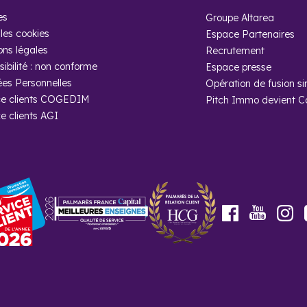
es
Groupe Altarea
heter un programme neuf à Gisors avec Co
les cookies
Espace Partenaires
ons légales
xperts sont là pour vous proposer des biens neufs adaptés à votre 
Recrutement
lisation et nos solutions de financement, soyez sûrs d’acheter un p
ibilité : non conforme
Espace presse
semble.
es Personnelles
Opération de fusion si
e clients COGEDIM
Pitch Immo devient 
e clients AGI
Youtube
Facebook
In