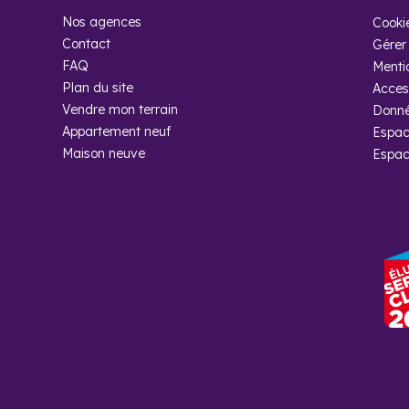
Nos agences
Cooki
Pourquoi ac
Contact
Gérer 
FAQ
Menti
Chez Cogedim, nos e
offres de personna
Plan du site
Access
Gisors qui vous res
Vendre mon terrain
Donné
Appartement neuf
Espac
Maison neuve
Espac