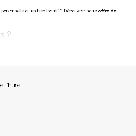
personnelle ou un bien locatif ? Découvrez notre
offre de
s ?
te petite commune d’environ 12 000 habitants abrite
ges de bénéficier d’une offre culturelle et sportive variée.
tants. Enfin, la proximité avec la forêt, les parcs et la
commerces participent de la vitalité de la ville, et
teurs de shopping. En périphérie, les deux zones
e l'
Eure
galement la présence de la ligne J du transilien. Enfin,
ernier assure le transport des séniors, des enfants du
à Gisors ?