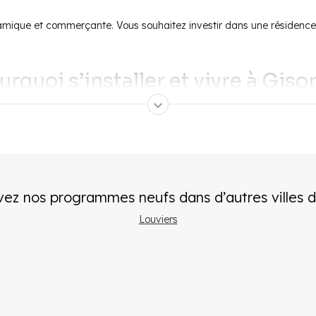
namique et commerçante. Vous souhaitez investir dans une résidence 
urquoi s’installer et vivre à Gisor
ciée des familles notamment pour son offre éducative. En effet, cet
. Le riche tissu associatif permet également aux Gisorsiens de tous â
e musique et la bibliothèque sont particulièrement appréciés des habi
ù il fait bon vivre.
mplanter dans une commune dynamique et commerçante
. Les 380 
ration et d’habillement font de Gisors une ville appréciée des ama
vez nos programmes neufs dans d’autres villes
d
Louviers
 la gare SNCF de Gisors garantit la mobilité des habitants. À noter é
bénéficié de l’arrivée d’un minibus financé par les commerçants. Ce d
investir dans l’immobilier neuf 