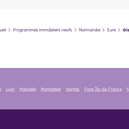
ficie d’un emplacement géographique avantageux. Afin de redynamiser
a zone accueille une centaine d’entreprises et plus de 500 emplois. Auj
ttractivité et bénéficie d’une croissance démographique im
 une année, le prix du mètre carré dans l’immobilier neuf a augmenté 
ueil
Programmes immobiliers neufs
Normandie
Eure
Gi
er et des opportunités d’investissements variés. Les maisons, mai
quérir un logement dans un secteur au fort potentiel locatif. La vill
e
Lyon
Marseille
Montpellier
Nantes
Paris Île-de-France
N
 questions
nombre d’habitants de la ville ?
862 habitants (source : Insee).