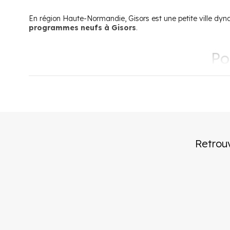
En région Haute-Normandie, Gisors est une petite ville dy
programmes neufs à Gisors
.
Po
Située dans le département de l’Eure, Gisors est très appré
quatorze établissements scolaires, de la maternelle au lycée
Le centre aquatique Aquavexin (récemment rénové), l’école d
voie verte contribuent à faire de Gisors une ville verdoyante o
S’installer et vivre à Gisors, c’est également s’i
notamment de l’hypercentre. Les nombreux magasins de déco
Retrou
commerciales accueillent également de grands magasins.
Ville relativement proche de Paris, Rouen et Cergy-Pontoise,
signe de la solidarité des Gisorsiens, la ville a récemment 
Service d’accompagnement éducatif et de leurs familles.
Pourquoi 