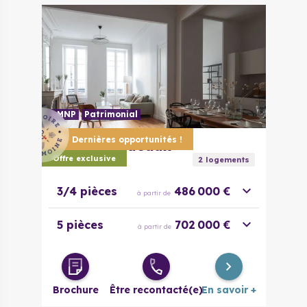
LMNP
Patrimonial
Dernières opportunités !
33000
Bordeaux
Sansas
Offre exclusive
2
logement
s
3/4 pièces
486 000 €
à partir de
5 pièces
702 000 €
à partir de
Brochure
Être recontacté(e)
En savoir +