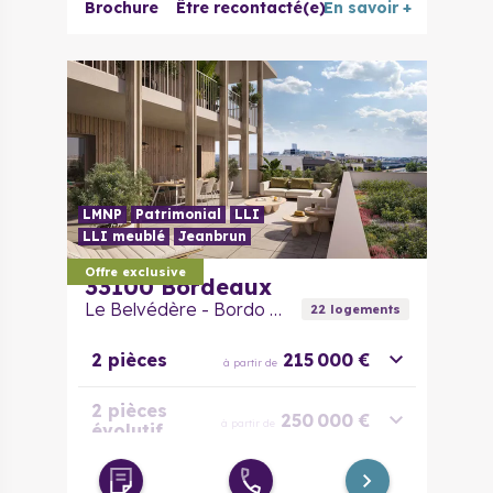
Brochure
Être recontacté(e)
En savoir +
LMNP
Patrimonial
LLI
LLI meublé
Jeanbrun
Offre exclusive
33100
Bordeaux
Le Belvédère - Bordo Tempo
22
logement
s
2 pièces
215 000 €
à partir de
2 pièces
250 000 €
à partir de
évolutif
3 pièces
273 000 €
à partir de