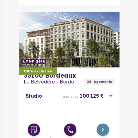
LMNP géré
Offre exclusive
33100
Bordeaux
Le Belvédère - Bordo Alto
26
logement
s
Studio
100 125 €
à partir de