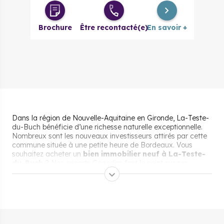
Brochure
Être recontacté(e)
En savoir +
Dans la région de Nouvelle-Aquitaine en Gironde, La-Teste-
du-Buch bénéficie d’une richesse naturelle exceptionnelle.
Nombreux sont les nouveaux investisseurs attirés par cette
commune située à une petite heure de Bordeaux. Vous
souhaitez acheter un
bien immobilier neuf à La-Teste-
du-Buch
? Nos experts Cogedim font le point sur ses
différents atouts et sur son marché immobilier.
Pourquoi s’installer et vivre
à La-Teste-de-Buch ?