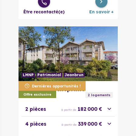
Être recontacté(e)
En savoir +
LMNP
Patrimonial
Jeanbrun
Dernières opportunités !
33380
Marcheprime
La Husta
Offre exclusive
2
logement
s
2 pièces
182 000 €
à partir de
4 pièces
339 000 €
à partir de