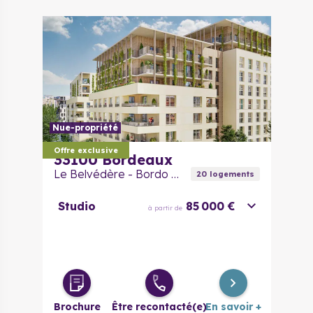
Nue-propriété
Offre exclusive
33100
Bordeaux
Le Belvédère - Bordo Neo
20
logement
s
Studio
85 000 €
à partir de
Brochure
Être recontacté(e)
En savoir +