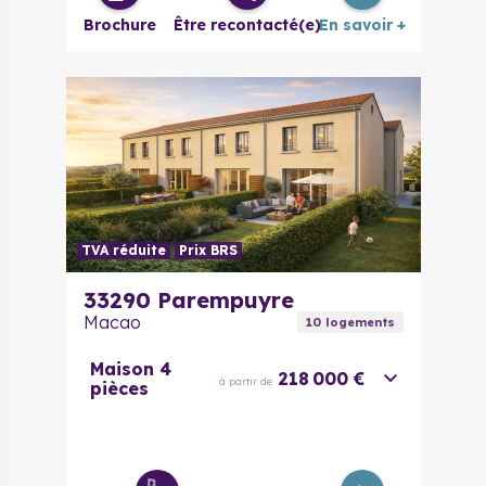
Brochure
Être recontacté(e)
En savoir +
3/4 pièces
331 000 €
à partir de
4 pièces
376 000 €
à partir de
5 pièces
445 000 €
à partir de
TVA réduite
Prix BRS
33290
Parempuyre
Macao
10
logement
s
Maison 4
218 000 €
à partir de
pièces