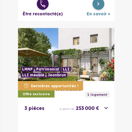
Être recontacté(e)
En savoir +
LMNP
Patrimonial
LLI
LLI meublé
Jeanbrun
Dernières opportunités !
31170
Tournefeuille
Ecrin Boisé
Offre exclusive
1
logement
3 pièces
253 000 €
à partir de