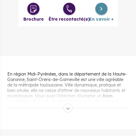
Brochure
Être recontacté(e)
En savoir +
En région Midi-Pyrénées, dans le département de la Haute-
Garonne, Saint-Orens-de-Gameville est une ville agréable
de la métropole toulousaine. Ville dynamique, pratique et
bien située, elle ne cesse d’attirer de nouveaux habitants et
investisseurs. Vous avez l’intention d’acheter un
bien
immobilier dans la proche banlieue toulousaine
?
Saint-Orens-de-Gameville est une commune qui peut vous
intéresser. Nos experts Cogedim ont réuni pour vous tous les
atouts de la ville.