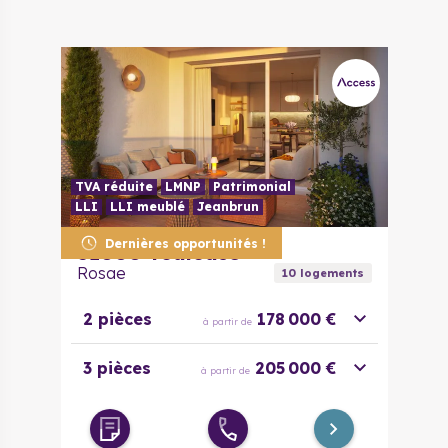
TVA réduite
LMNP
Patrimonial
LLI
LLI meublé
Jeanbrun
Dernières opportunités !
31000
Toulouse
Rosae
10
logement
s
2 pièces
178 000 €
à partir de
3 pièces
205 000 €
à partir de