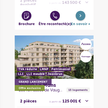
2 pièces
143 500 €
à partir de
évolutif
3 pièces
165 500 €
à partir de
Brochure
Être recontacté(e)
En savoir +
Duplex 3
pièces
180 000 €
à partir de
évolutif
TVA réduite
LMNP
Patrimonial
LLI
LLI meublé
Jeanbrun
GRAND LANCEMENT
72000
Le Mans
Offre exclusive
Les terrasses de Vaugauthier
15
logement
s
2 pièces
125 001 €
à partir de