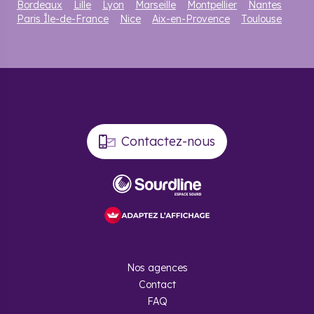
Bordeaux
Lille
Lyon
Marseille
Montpellier
Nantes
Paris Île-de-France
Nice
Aix-en-Provence
Toulouse
Contactez-nous
Nos agences
Contact
FAQ