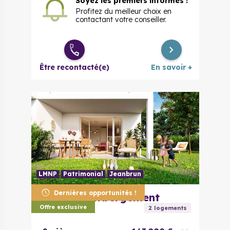
Soyez les premiers informés !
Profitez du meilleur choix en
contactant votre conseiller.
Être recontacté(e)
En savoir +
LMNP
Patrimonial
Jeanbrun
Dernières opportunités !
85260
L'Herbergement
Cœur Adelis
Offre exclusive
2
logement
s