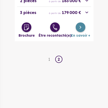
2 pièces
163 000 €
à partir de
3 pièces
179 000 €
à partir de
Brochure
Être recontacté(e)
En savoir +
1
2