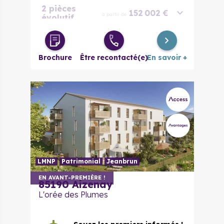
2 pièces
152 002 €
à partir de
évolutif
3 pièces
173 001 €
à partir de
Brochure
Être recontacté(e)
En savoir +
LMNP
Patrimonial
Jeanbrun
EN AVANT-PREMIÈRE !
85190
Aizenay
L'orée des Plumes