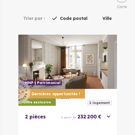
Carte
Trier par :
Code postal
Ville
LMNP
Patrimonial
Dernières opportunités !
72000
Le Mans
Le 70
Offre exclusive
1
logement
2 pièces
232 200 €
à partir de