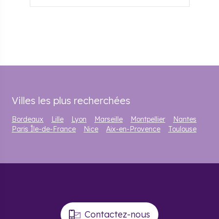
Villes les plus recherchées
Bordeaux
Lille
Lyon
Marseille
Montpellier
Nantes
Paris Île-de-France
Nice
Aix-en-Provence
Toulouse
Contactez-nous