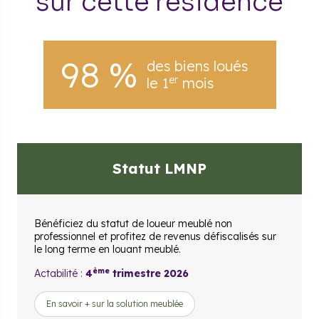
sur cette résidence
98 %
des biens loués
er
le 1
mois
Statut LMNP
Bénéficiez du statut de loueur meublé non
professionnel et profitez de revenus défiscalisés sur
le long terme en louant meublé.
ème
Actabilité :
4
trimestre 2026
En savoir + sur la solution meublée