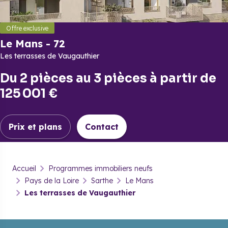
Offre exclusive
Le Mans
-
72
Les terrasses de Vaugauthier
Du
2 pièces
au
3 pièces
à partir de
125 001 €
Prix et plans
Contact
Le Mans
-
72
Accueil
Programmes immobiliers neufs
Les terrasses de Vaugauthier
Pays de la Loire
Sarthe
Le Mans
Les terrasses de Vaugauthier
Prix & plans
Brochure
Contact