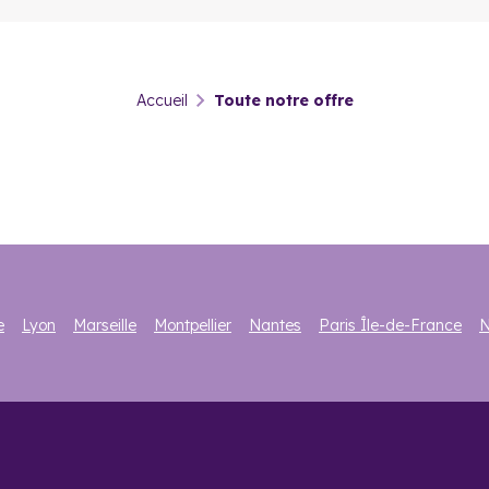
Accueil
Toute notre offre
e
Lyon
Marseille
Montpellier
Nantes
Paris Île-de-France
N