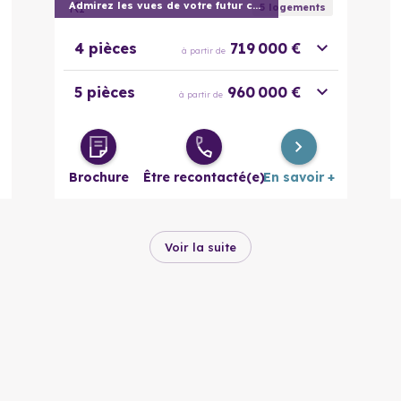
KI
Admirez les vues de votre futur chez vou
5
logement
s
4 pièces
719 000 €
à partir de
5 pièces
960 000 €
à partir de
Brochure
Être recontacté(e)
En savoir +
Voir la suite