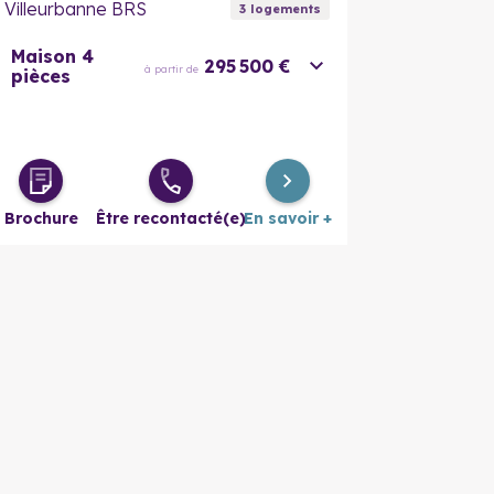
Villeurbanne BRS
3
logement
s
Maison 4
295 500 €
à partir de
pièces
Brochure
Être recontacté(e)
En savoir +