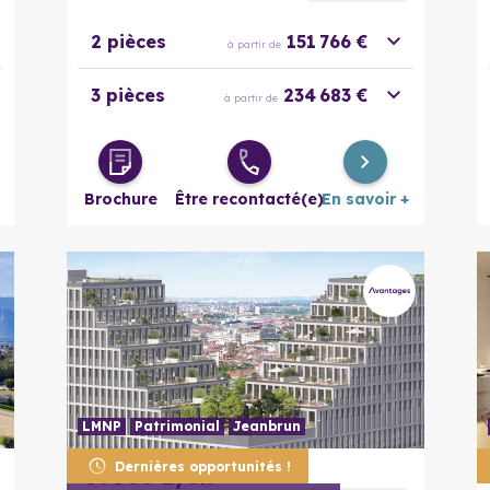
2 pièces
151 766 €
à partir de
3 pièces
234 683 €
à partir de
Brochure
Être recontacté(e)
En savoir +
LMNP
Patrimonial
Jeanbrun
En savoir plus
Dernières opportunités !
69003
Lyon