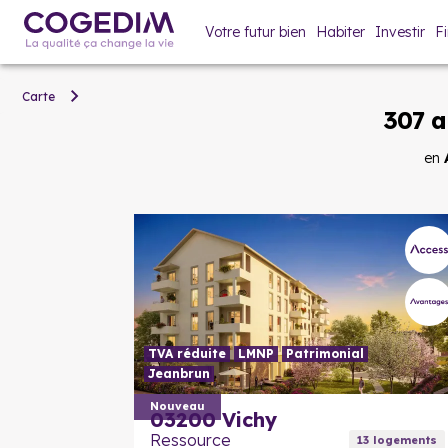
Votre futur bien
Habiter
Investir
F
Carte
307 
en
TVA réduite
LMNP
Patrimonial
Jeanbrun
Nouveau
03200
Vichy
Ressource
13
logement
s