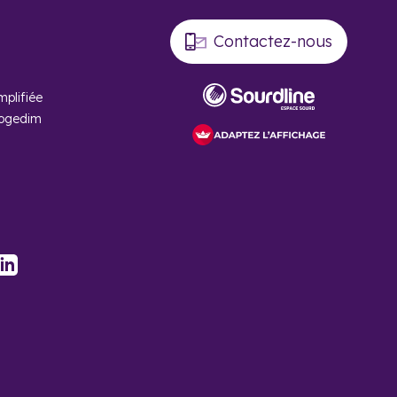
Contactez-nous
mplifiée
Cogedim
stagram
LinkedIn