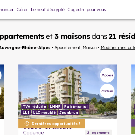
inancer
Gérer
Le neuf décrypté
Cogedim pour vous
appartements
et
3 maisons
dans
21 rési
Auvergne-Rhône-Alpes
•
Appartement, Maison
•
Modifier mes crit
TVA réduite
LMNP
Patrimonial
LLI
LLI meublé
Jeanbrun
En savoir plus
Dernières opportunités !
38100
Grenoble
Cadence
2
logement
s