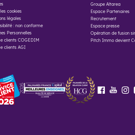
es
Groupe Altarea
les cookies
Espace Partenaires
ons légales
Recrutement
ibilité : non conforme
Espace presse
es Personnelles
Opération de fusion si
e clients COGEDIM
Pitch Immo devient 
e clients AGI
Youtube
Facebook
In