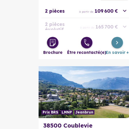
2 pièces
109 600 €
à partir de
2 pièces
165 700 €
à partir de
évolutif
3 pièces
177 400 €
à partir de
Brochure
Être recontacté(e)
En savoir +
4 pièces
202 700 €
à partir de
Prix BRS
LMNP
Jeanbrun
38500 Coublevie