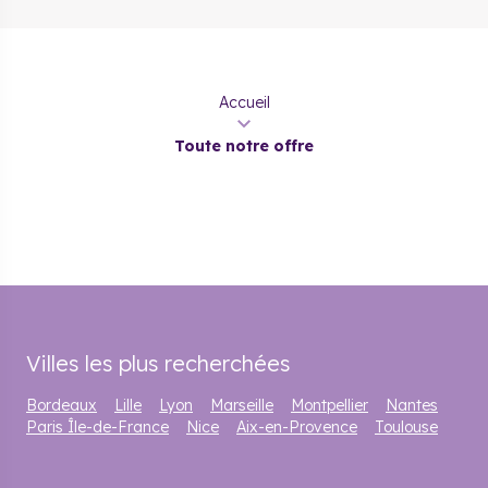
Accueil
Toute notre offre
Villes les plus recherchées
Bordeaux
Lille
Lyon
Marseille
Montpellier
Nantes
Paris Île-de-France
Nice
Aix-en-Provence
Toulouse