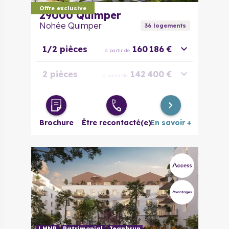
Offre exclusive
29000
Quimper
Nohée Quimper
36
logement
s
1/2 pièces
160 186 €
à partir de
2 pièces
142 400 €
à partir de
3 pièces
199 100 €
à partir de
Brochure
Être recontacté(e)
En savoir +
LMNP
Patrimonial
Jeanbrun