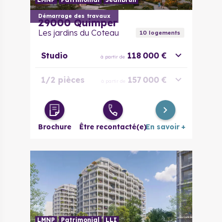
Démarrage des travaux
29000
Quimper
Les jardins du Coteau
10
logement
s
Studio
118 000 €
à partir de
1/2 pièces
157 000 €
à partir de
2 pièces
159 000 €
à partir de
Brochure
Être recontacté(e)
En savoir +
LMNP
Patrimonial
LLI