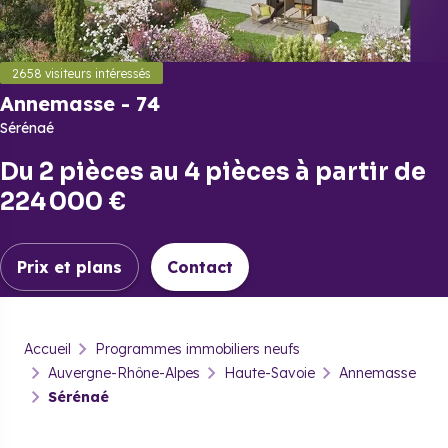
2658
visiteurs intéressés
Annemasse
-
74
Sérénaé
Du
2 pièces
au
4 pièces
à partir de
224 000 €
Prix et plans
Contact
Annemasse
-
74
Accueil
Programmes immobiliers neufs
Sérénaé
Auvergne-Rhône-Alpes
Haute-Savoie
Annemasse
Sérénaé
Prix & plans
Brochure
Contact