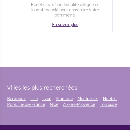
Bénéficiez d’une fiscalité allégée en
louant meublé pour construire votre
patrimoine.
En savoir plus
Villes les plus recherchées
Bordeaux
Lille
Lyon
Marseille
Montpellier
Nantes
Paris Île-de-France
Nice
Aix-en-Provence
Toulouse