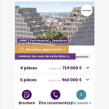
LMNP
Patrimonial
Jeanbrun
Dernières opportunités !
69003
Lyon
KI
Admirez les vues de votre futur chez vou
5
logement
s
4 pièces
719 000 €
à partir de
5 pièces
960 000 €
à partir de
Brochure
Être recontacté(e)
En savoir +