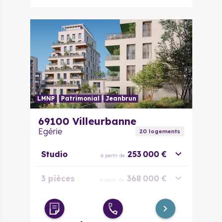
LMNP
Patrimonial
Jeanbrun
69100
Villeurbanne
Egérie
20
logement
s
Studio
253 000 €
à partir de
3 pièces
368 000 €
à partir de
4 pièces
494 400 €
à partir de