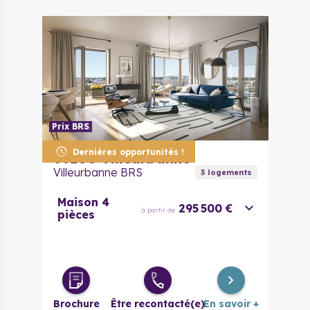
Prix BRS
Dernières opportunités !
69100
Villeurbanne
Villeurbanne BRS
3
logement
s
Maison 4
295 500 €
à partir de
pièces
Brochure
Être recontacté(e)
En savoir +