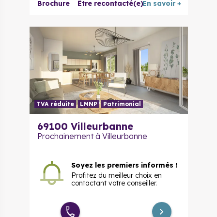
Duplex 5
Brochure
Être recontacté(e)
En savoir +
664 000 €
à partir de
pièces
TVA réduite
LMNP
Patrimonial
69100
Villeurbanne
Prochainement à Villeurbanne
Soyez les premiers informés !
Profitez du meilleur choix en
contactant votre conseiller.