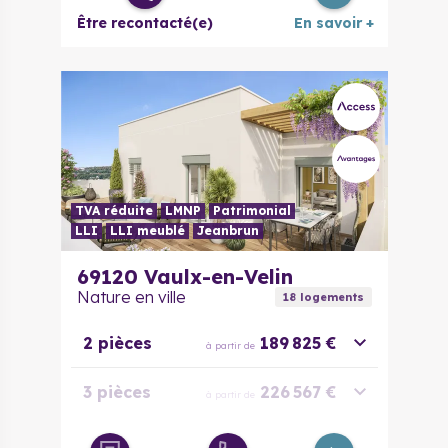
Être recontacté(e)
En savoir +
TVA réduite
LMNP
Patrimonial
LLI
LLI meublé
Jeanbrun
69120
Vaulx-en-Velin
Nature en ville
18
logement
s
2 pièces
189 825 €
à partir de
3 pièces
226 567 €
à partir de
3 pièces
257 975 €