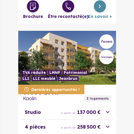
Brochure
Être recontacté(e)
En savoir +
TVA réduite
LMNP
Patrimonial
LLI
LLI meublé
Jeanbrun
Dernières opportunités !
69500
Bron
Kaolin
2
logement
s
Studio
137 000 €
à partir de
4 pièces
258 500 €
à partir de