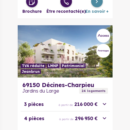
à partir de
évolutif
Brochure
Être recontacté(e)
En savoir +
4 pièces
251 096 €
à partir de
5 pièces
303 325 €
à partir de
TVA réduite
LMNP
Patrimonial
Jeanbrun
69150
Décines-Charpieu
Jardins du Large
24
logement
s
3 pièces
216 000 €
à partir de
4 pièces
296 950 €
à partir de