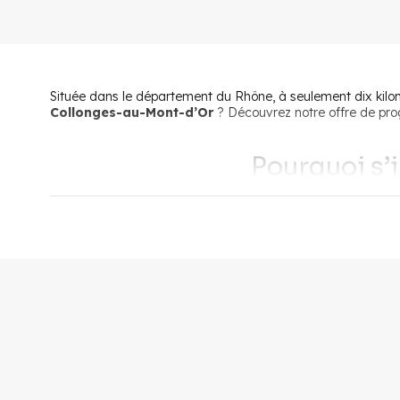
Située dans le département du Rhône, à seulement dix kilo
Collonges-au-Mont-d’Or
? Découvrez notre offre de prog
Pourquoi s’
Entre le massif des Monts d’Or et le Val de Saône, Collong
réputée pour sa qualité de vie
. Construite à flanc de c
dorées et son cadre de vie préservé font de Collonges-a
Collonges-au-Mont-d’Or est principalement résidentielle. Reli
intégrée à la Métropole de Lyon et bénéficie à ce titre des
capitale des Gaules.
Petite commune préservée à proximité de la ville, Collonges-a
terrains de tennis et de basket) permettent à toute la famil
et deux écoles élémentaires.