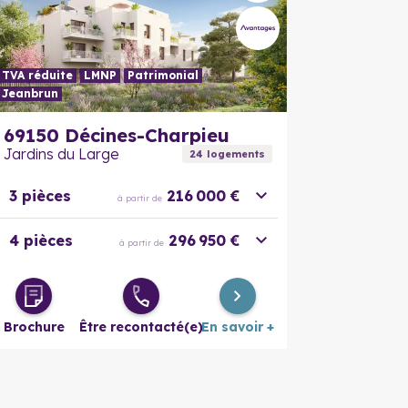
TVA réduite
LMNP
Patrimonial
Jeanbrun
En savoir plus
En savoir
69150
Décines-Charpieu
Jardins du Large
24
logement
s
3 pièces
216 000 €
à partir de
4 pièces
296 950 €
à partir de
Brochure
Être recontacté(e)
En savoir +