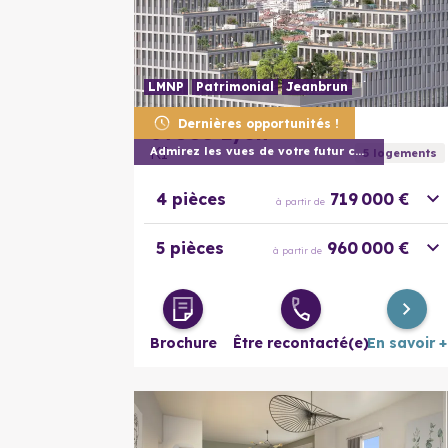
LMNP
Patrimonial
Jeanbrun
Dernières opportunités !
69003
Lyon
KI
Admirez les vues de votre futur chez vou
5
logement
s
4 pièces
719 000 €
à partir de
5 pièces
960 000 €
à partir de
Brochure
Être recontacté(e)
En savoir +