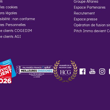
es
Groupe Altarea
les cookies
Espace Partenaires
recensement mené par l’Insee, Collonges-au-Mont-d’Or accueille 4 4
ons légales
Recrutement
ibilité : non conforme
Espace presse
heter un programme neuf à Collonges-au-
es Personnelles
Opération de fusion si
im ?
e clients COGEDIM
Pitch Immo devient 
e clients AGI
experts immobiliers vous apportent un suivi personnalisé pour vou
rojet immobilier neuf. En achetant un programme neuf à Collonges
êtes certain de bien investir votre argent.
Youtube
Facebook
In