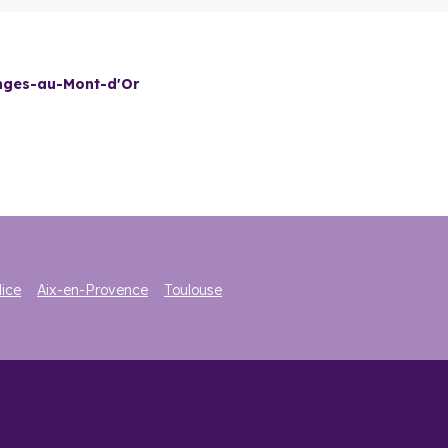
ges-au-Mont-d’Or ?
 la proximité avec Lyon. Cette situation favorable laisse
nges-au-Mont-d'Or
idérablement réduit et le prix au mètre carré n’a cessé
endre de la valeur. Une conjoncture idéale pour investir
ation du bien immobilier neuf. Pour une maison, la moyenne
isons disposent d’une surface supérieure à 100 m².
e pour réaliser un investissement locatif dans le neuf
.
ice
Aix-en-Provence
Toulouse