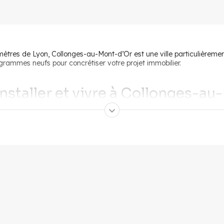
mètres de Lyon, Collonges-au-Mont-d’Or est une ville particulièreme
rammes neufs pour concrétiser votre projet immobilier.
installer et vivre à Collonges-au
es-au-Mont-d’Or bénéficie d’une situation géographique favorable.
À
olline, la commune prend place sur les pentes du Mont Cindre et s’éte
u-mont-d’Or une commune pleine de charme.
ée à Lyon par les transports en commun, la localisation attire les jeu
 bus du réseau TCL. La gare facilite également les déplacements, tout
u-Mont-d’Or est idéale pour allier vie professionnelle et vie de famil
le de s’épanouir. Collonges-au-Mont-d’Or accorde par ailleurs une att