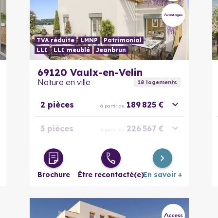
TVA réduite
LMNP
Patrimonial
LLI
LLI meublé
Jeanbrun
En savoir plus
69120
Vaulx-en-Velin
Nature en ville
18
logement
s
2 pièces
189 825 €
à partir de
3 pièces
226 567 €
à partir de
3 pièces
257 975 €
à partir de
évolutif
Brochure
Être recontacté(e)
En savoir +
4 pièces
251 096 €
à partir de
5 pièces
303 325 €
à partir de