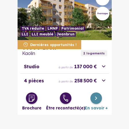
TVA réduite
LMNP
Patrimonial
LLI
LLI meublé
Jeanbrun
Dernières opportunités !
69500
Bron
Kaolin
2
logement
s
Studio
137 000 €
à partir de
4 pièces
258 500 €
à partir de
Brochure
Être recontacté(e)
En savoir +