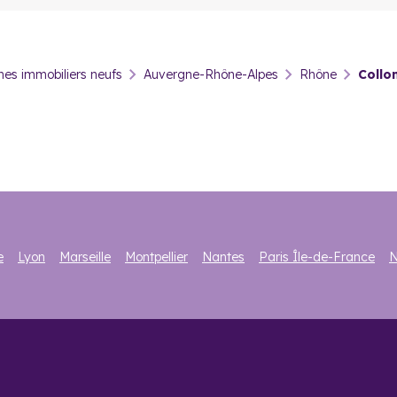
 dans l’immobilier neuf à Collon
és. Un engouement qui s’explique avant tout par la qualité de vie et
s immobiliers neufs
Auvergne-Rhône-Alpes
Rhône
Collo
. Depuis quelques années,
le délai de vente d’un bien s’est cons
croissante de la ville de Lyon, les communes alentour continuent à pr
nt. Un prix qui varie du simple au double en fonction de la localis
 une grande maison de cinq pièces et plus. Plus de la moitié des ma
t locataires. Toutefois,
cette localisation très prisée est idéal
et très intéressante.
e
Lyon
Marseille
Montpellier
Nantes
Paris Île-de-France
N
 questions
nombre d’habitants de la ville ?