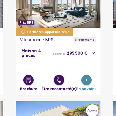
Prix BRS
En savoir plus
Dernières opportunités !
69100
Villeurbanne
Villeurbanne BRS
3
logement
s
Maison 4
295 500 €
à partir de
pièces
Brochure
Être recontacté(e)
En savoir +