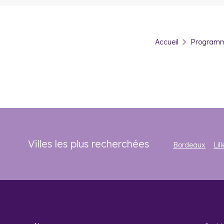
Pourquoi investir
Les biens neufs à Collonges-au-Mont-d’Or sont très recherch
Accueil
Programme
entrevoir un marché de l’immobilier particulièrement tendu
d’augmenter
(+17,6 % en deux ans). Face à l’attractivité 
dans l’immobilier neuf à Collonges-au-Mont-d’Or.
Actuellement, comptez environ 4 293 €/m² pour un apparteme
est 6 036 €/m². À Collonges-au-Mont-d’Or, le bien type est
À Collonges-au-Mont-d’Or, seulement 22 % des habitants son
Dans les Monts d’Or, la rentabilité brute moyenne est en eff
Villes les plus recherchées
Bordeaux
Lill
Foire aux
Quel est le 