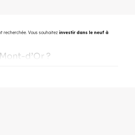
nt recherchée. Vous souhaitez
investir dans le neuf à
-Mont-d’Or ?
 dix kilomètres au nord-ouest de Lyon, la ville est
nd jusqu’aux bords de Saône. Ses constructions en pierres
nes travailleurs en quête de calme. En effet, la ville est
 comme la piste cyclable directe qui permet de rallier la
le. Ses infrastructures sportives de qualité (salle de sport,
ention particulière à l’accueil des enfants, avec une crèche