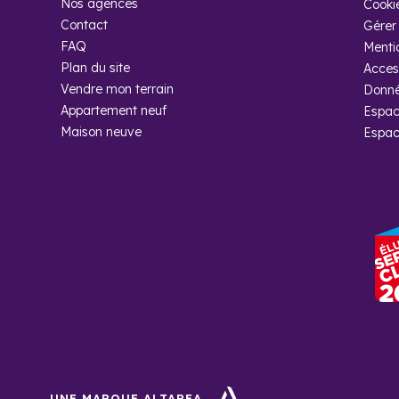
Nos agences
Cooki
Contact
Gérer 
D’après le dernier 
FAQ
Menti
Plan du site
Access
Pourquoi ac
Vendre mon terrain
Donné
avec Coged
Appartement neuf
Espac
Maison neuve
Espac
Chez Cogedim, nos 
mieux dans votre p
notre agence, vous 
UNE MARQUE ALTAREA