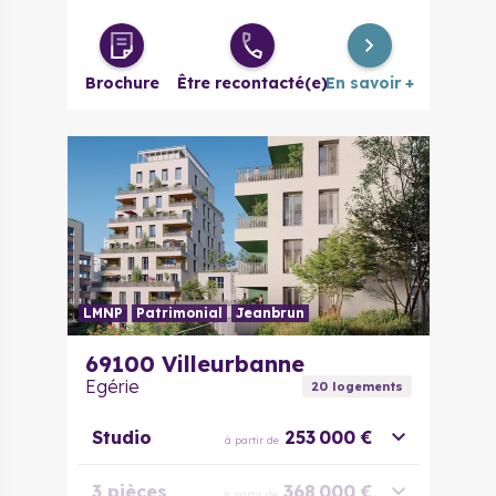
Brochure
Être recontacté(e)
En savoir +
LMNP
Patrimonial
Jeanbrun
69100
Villeurbanne
Egérie
20
logement
s
Studio
253 000 €
à partir de
3 pièces
368 000 €
à partir de