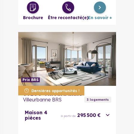
Brochure
Être recontacté(e)
En savoir +
Prix BRS
Dernières opportunités !
69100
Villeurbanne
Villeurbanne BRS
3
logement
s
Maison 4
295 500 €
à partir de
pièces