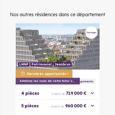
Nos autres résidences dans ce département
LMNP
Patrimonial
Jeanbrun
Dernières opportunités !
69003
Lyon
KI
Admirez les vues de votre futur chez vou
5
logement
s
4 pièces
719 000 €
à partir de
5 pièces
960 000 €
à partir de