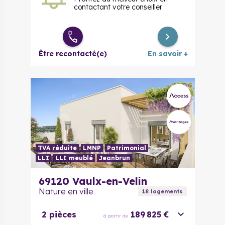
contactant votre conseiller.
Être recontacté(e)
En savoir +
TVA réduite
LMNP
Patrimonial
LLI
LLI meublé
Jeanbrun
69120
Vaulx-en-Velin
Nature en ville
18
logement
s
2 pièces
189 825 €
à partir de