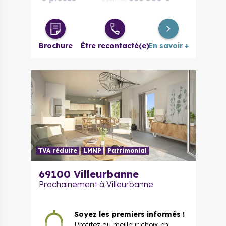
4 pièces
494 400 €
à partir de
Duplex 5
Brochure
Être recontacté(e)
En savoir +
664 000 €
à partir de
pièces
TVA réduite
LMNP
Patrimonial
69100
Villeurbanne
Prochainement à Villeurbanne
Soyez les premiers informés !
Profitez du meilleur choix en