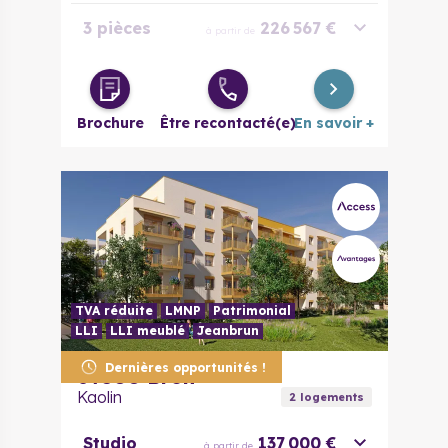
3 pièces
226 567 €
à partir de
3 pièces
257 975 €
à partir de
évolutif
Brochure
Être recontacté(e)
En savoir +
4 pièces
251 096 €
à partir de
5 pièces
303 325 €
à partir de
TVA réduite
LMNP
Patrimonial
LLI
LLI meublé
Jeanbrun
Dernières opportunités !
69500
Bron
Kaolin
2
logement
s
Studio
137 000 €
à partir de