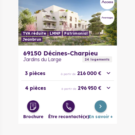
TVA réduite
LMNP
Patrimonial
Jeanbrun
69150
Décines-Charpieu
Jardins du Large
24
logement
s
3 pièces
216 000 €
à partir de
4 pièces
296 950 €
à partir de
Brochure
Être recontacté(e)
En savoir +