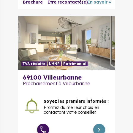
Duplex 5
Brochure
Être recontacté(e)
En savoir +
664 000 €
à partir de
pièces
TVA réduite
LMNP
Patrimonial
69100
Villeurbanne
Prochainement à Villeurbanne
Soyez les premiers informés !
Profitez du meilleur choix en
contactant votre conseiller.