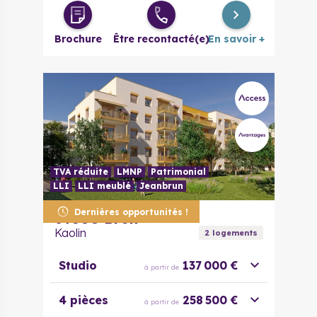
Brochure
Être recontacté(e)
En savoir +
TVA réduite
LMNP
Patrimonial
LLI
LLI meublé
Jeanbrun
Dernières opportunités !
69500
Bron
Kaolin
2
logement
s
Studio
137 000 €
à partir de
4 pièces
258 500 €
à partir de