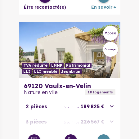
Être recontacté(e)
En savoir +
TVA réduite
LMNP
Patrimonial
LLI
LLI meublé
Jeanbrun
69120
Vaulx-en-Velin
Nature en ville
18
logement
s
2 pièces
189 825 €
à partir de
3 pièces
226 567 €
à partir de
3 pièces
257 975 €