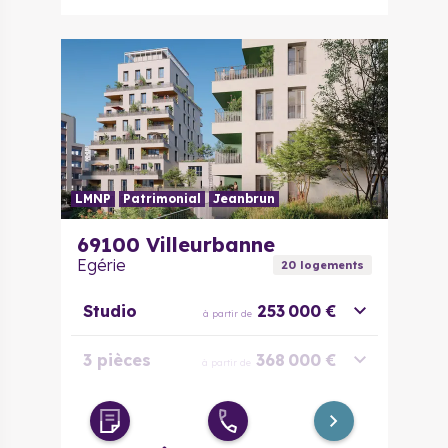
LMNP
Patrimonial
Jeanbrun
69100
Villeurbanne
Egérie
20
logement
s
Studio
253 000 €
à partir de
3 pièces
368 000 €
à partir de
4 pièces
494 400 €
à partir de