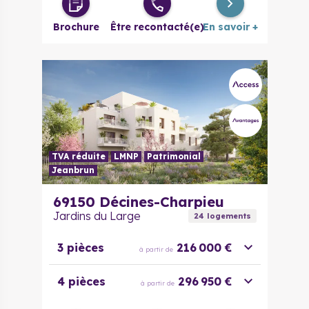
à partir de
évolutif
Brochure
Être recontacté(e)
En savoir +
4 pièces
251 096 €
à partir de
5 pièces
303 325 €
à partir de
TVA réduite
LMNP
Patrimonial
Jeanbrun
69150
Décines-Charpieu
Jardins du Large
24
logement
s
3 pièces
216 000 €
à partir de
4 pièces
296 950 €
à partir de