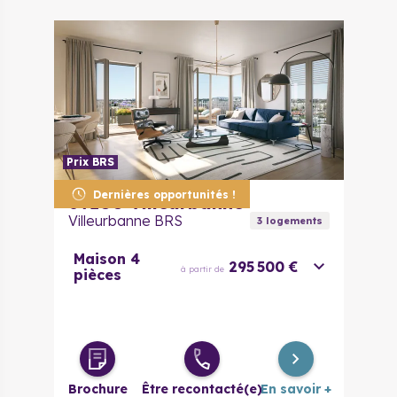
Prix BRS
Dernières opportunités !
69100
Villeurbanne
Villeurbanne BRS
3
logement
s
Maison 4
295 500 €
à partir de
pièces
Brochure
Être recontacté(e)
En savoir +