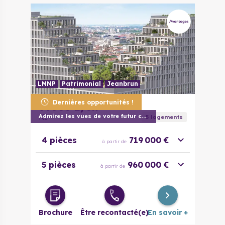
LMNP
Patrimonial
Jeanbrun
Dernières opportunités !
69003
Lyon
KI
Admirez les vues de votre futur chez vou
5
logement
s
4 pièces
719 000 €
à partir de
5 pièces
960 000 €
à partir de
Brochure
Être recontacté(e)
En savoir +