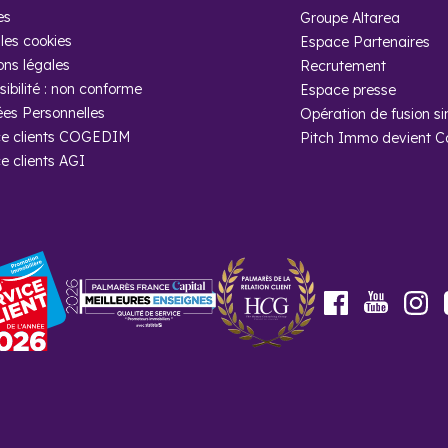
de 231 000 € avec 20 % d'apport personnel et un prêt à 3,26 % sur 25
es
Groupe Altarea
les cookies
Espace Partenaires
 à Chambéry
ons légales
Recrutement
ibilité : non conforme
Espace presse
4 et 5 183 €/m²
. Si l'évolution des prix est relativement faible sur u
es Personnelles
Opération de fusion si
e clients COGEDIM
à Chambéry :
Pitch Immo devient 
e clients AGI
Youtube
Facebook
In
rtiers où investir et habiter à 