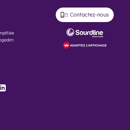
 ans, cet appartement neuf revient à 902 € par mois à
Contactez-nous
n an (+ 2 %), la hausse est bien visible sur cinq ans (+ 22 %).
mplifiée
Cogedim
stagram
LinkedIn
Chambéry