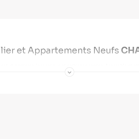
lier et Appartements Neufs
CH
yant, dynamisme économique et ambiance sereine. Accessible et attr
les voisines. COGEDIM développe des programmes immobiliers neufs à
cheter un bien immobilier neuf 
à proximité de sites naturels remarquables tels que le lac du Bourget,
lles et villages où il fait bon vivre » et à la huitième place dans la
s verts en font un lieu de vie particulièrement adapté aux familles 