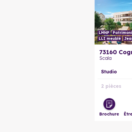
LMNP
Patrimoni
LLI meublé
Jea
73160
Cog
Scala
Studio
2 pièces
3 pièces
Brochure
Êtr