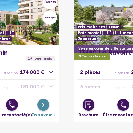
Prix maîtrisés
LMNP
al
LLI
Patrimonial
LLI
LLI meub
nbrun
Jeanbrun
En savoir plus
nin
73490
La Ravoire
Offre exclusive
Linéa Parc
19
logement
s
174 000 €
2 pièces
à partir de
à partir de
181 000 €
3 pièces
à partir de
à partir de
260 000 €
4 pièces
à partir de
à partir de
e recontacté(e)
En savoir +
Brochure
Être recontac