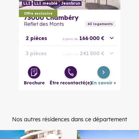
LLI
LLI meublé
Jeanbrun
Offre exclusive
73000
Chambéry
Reflet des Monts
43
logement
s
2 pièces
166 000 €
à partir de
3 pièces
241 500 €
à partir de
4 pièces
292 500 €
à partir de
Brochure
Être recontacté(e)
En savoir +
Nos autres résidences dans ce département