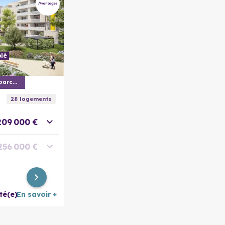
lé
En savoir plus
Vivre en cœur de ville sur un parc de 5
28
logement
s
209 000 €
256 000 €
312 000 €
té(e)
En savoir +