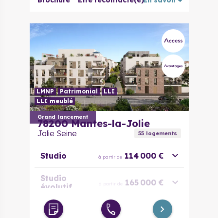
Brochure
Être recontacté(e)
En savoir +
LMNP
Patrimonial
LLI
LLI meublé
Grand lancement
78200
Mantes-la-Jolie
Jolie Seine
55
logement
s
Studio
114 000 €
à partir de
Studio
165 000 €
à partir de
évolutif
2 pièces
170 000 €
à partir de