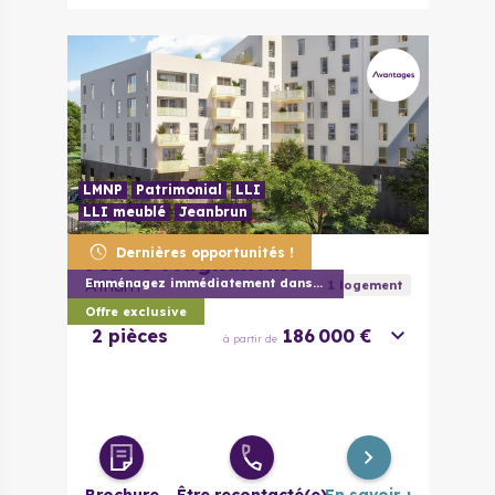
LMNP
Patrimonial
LLI
LLI meublé
Jeanbrun
Dernières opportunités !
78200
Magnanville
Atrium
Emménagez immédiatement dans votre appar
1
logement
Offre exclusive
2 pièces
186 000 €
à partir de