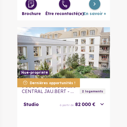
4 pièces
525 000 €
à partir de
Brochure
Être recontacté(e)
En savoir +
Nue-propriété
Dernières opportunités !
78500
Sartrouville
CENTRAL JAU.BERT - Nue Propriété
2
logement
s
Studio
82 000 €
à partir de