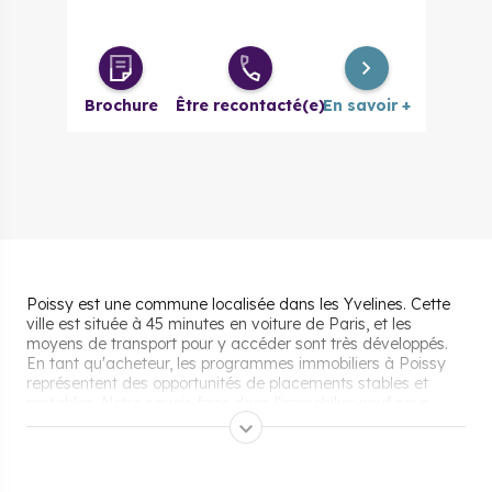
Brochure
Être recontacté(e)
En savoir +
Poissy est une commune localisée dans les Yvelines. Cette
ville est située à 45 minutes en voiture de Paris, et les
moyens de transport pour y accéder sont très développés.
En tant qu'acheteur, les programmes immobiliers à Poissy
représentent des opportunités de placements stables et
rentables. Notre savoir-faire dans l'immobilier neuf nous
permet de vous accompagner depuis la définition de votre
projet d'achat immobilier et jusqu'à la signature de votre
appartement neuf.