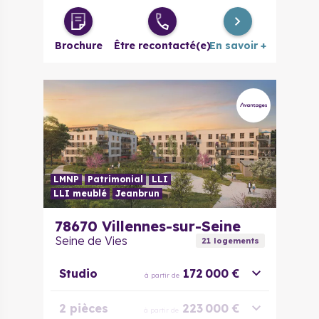
Brochure
Être recontacté(e)
En savoir +
LMNP
Patrimonial
LLI
LLI meublé
Jeanbrun
78670
Villennes-sur-Seine
Seine de Vies
21
logement
s
Studio
172 000 €
à partir de
2 pièces
223 000 €
à partir de