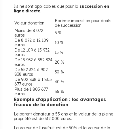
Ils ne sont applicables que pour la
succession en
ligne directe
.
Barème imposition pour droits
Valeur donation
de succession
Moins de 8 072
5 %
euros
De 8 072 à 12 109
10 %
euros
De 12 109 à 15 932
15 %
euros
De 15 932 à 552 324
20 %
euros
De 552 324 à 902
30 %
838 euros
De 902 838 à 1 805
40 %
677 euros
Plus de 1 805 677
55 %
euros
Exemple d'application : les avantages
fiscaux de la donation
Le parent donateur a 55 ans et la valeur de la pleine
propriété est de 312 000 euros.
La valeur de l'usufruit est de 50% et la valeur de la