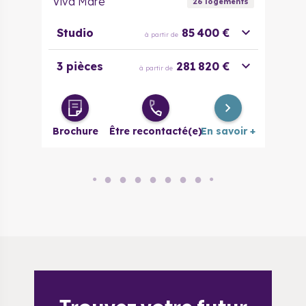
Viva Mare
26
logement
s
Studio
85 400 €
à partir de
3 pièces
281 820 €
à partir de
Brochure
Être recontacté(e)
En savoir +
●
●
●
●
●
●
●
●
●