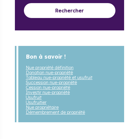
Rechercher
Bon à savoir !
Nue propriété définition
Donation nue-propriété
Tableau nue-propriété et usufruit
Succession nue-propriété
Cession nue-propriété
Investir nue-propriété
Usufruit
Usufruitier
Nue propriétaire
Démembrement de propriété