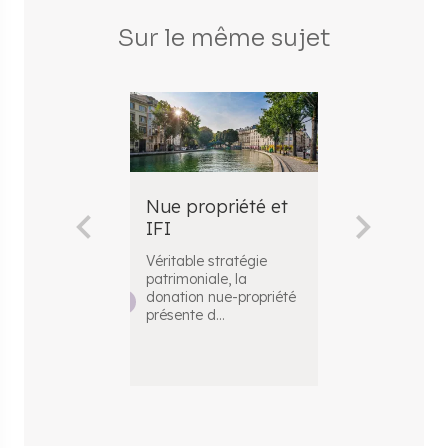
Sur le même sujet
Nue propriété et
Comment c
IFI
la taxe fon
nue propri
Véritable stratégie
patrimoniale, la
La taxe fonciè
donation nue-propriété
impôt redevab
présente d
...
les biens immob
Da
...