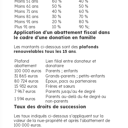
Moins 51 ans
60 %
40 %
Moins 61 ans
50 %
50 %
Moins 71 ans
40 %
60 %
Moins 81 ans
30 %
70 %
Moins 91 ans
20 %
80 %
Plus 91 ans
10 %
90 %;
Application d'un abattement fiscal dans
le cadre d'une donation en famille
Les montants ci-dessous sont des
plafonds
renouvelables tous les 15 ans
.
Plafond
Lien filial entre donateur et
abattement
donataire
100 000 euros
Parents ; enfants
31 865 euros
Grands-parents ; petits-enfants
80 724 euros
Époux, pacs ou partenaires
15 932 euros
Frères et sœurs
7 967 euros
Parents jusqu'au 4e degré
Parents au-delà du 4e degré ou
1 594 euros
non-parents
Taux des droits de succession
Les taux indiqués ci-dessous s'appliquent sur la
valeur de la nue-propriété et après l'abattement de
100 000 euros.