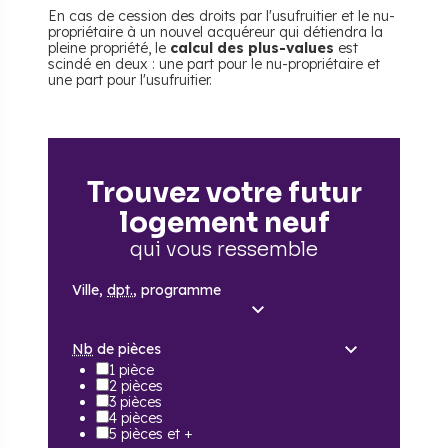
En cas de cession des droits par l'usufruitier et le nu-
propriétaire à un nouvel acquéreur qui détiendra la
pleine propriété, le
calcul des plus-values
est
scindé en deux : une part pour le nu-propriétaire et
une part pour l'usufruitier.
Trouvez votre futur
logement neuf
qui vous ressemble
Ville,
dpt.
, programme
Nb
de pièces
1 pièce
2 pièces
3 pièces
4 pièces
5 pièces et +