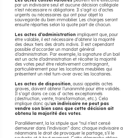
Les actes conservatoires
peuvent être exécutés
par un indivisaire seul et aucune décision collégiale
n’est nécessaire ni obligatoire. Il s'agit ici d'actes
urgents ou nécessaires qui ont pour objet la
sauvegarde du bien immobilier. Les charges seront
ensuite réparties selon la quote part de chacun.
Les actes d’administration
impliquent que, pour
être valable, il est nécessaire d'obtenir la majorité
des deux tiers des droits indivis. Il est cependant
possible d'accorder un mandat général
d’administration. Par exemple, la signature d'un bail
est un acte d’administration et récolter la majorité
des votes peut être relativement contraignant,
particulièrement pour les locations meublées qui
présentent un réel turn-over avec les locataires.
Les actes de disposition
, aussi appelés actes
graves, doivent obtenir l’unanimité pour être validés.
Il s'agit dans ce cas d' actes exceptionnels
(destruction, vente, transformation, etc.). Cela
implique donc qu'
un indivisaire ne peut pas
vendre son bien sans que cette décision ait
obtenu la majorité des votes
.
Parallèlement, la loi stipule que “nul n’est censé
demeurer dans l’indivision” donc chaque indivisaire a
néanmoins le droit de provoquer le partage, s'il le