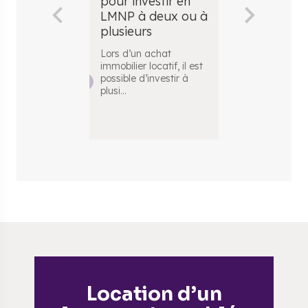
pour investir en
de famille
LMNP à deux ou à
Aujourd’hui, le
plusieurs
placement imm
représente le
Lors d’un achat
d’épargne pré
.
immobilier locatif, il est
possible d’investir à
plusi
...
Location d’un