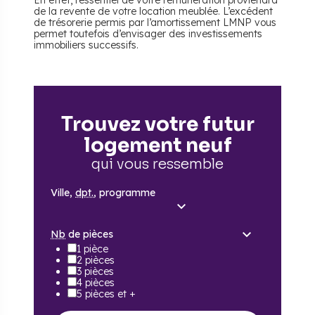
En effet, l’essentiel de votre rémunération proviendra
de la revente de votre location meublée. L’excédent
de trésorerie permis par l’amortissement LMNP vous
permet toutefois d’envisager des investissements
immobiliers successifs.
Trouvez votre futur
logement neuf
qui vous ressemble
Ville,
dpt.
, programme
Nb
de pièces
1 pièce
2 pièces
3 pièces
4 pièces
5 pièces et +