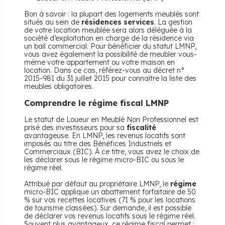
Bon à savoir : la plupart des logements meublés sont
situés au sein de
résidences services
. La gestion
de votre location meublée sera alors déléguée à la
société d’exploitation en charge de la résidence
via
un bail commercial. Pour bénéficier du statut LMNP,
vous avez également la possibilité de meubler vous-
même votre appartement ou votre maison en
location. Dans ce cas, référez-vous au décret n°
2015-981 du 31 juillet 2015 pour connaître la liste des
meubles obligatoires.
Comprendre le régime fiscal LMNP
Le statut de Loueur en Meublé Non Professionnel est
prisé des investisseurs pour sa
fiscalité
avantageuse. En LMNP, les revenus locatifs sont
imposés au titre des Bénéfices Industriels et
Commerciaux (BIC). À ce titre, vous avez le choix de
les déclarer sous le régime micro-BIC ou sous le
régime réel.
Attribué par défaut au propriétaire LMNP, le
régime
micro-BIC applique un abattement forfaitaire de 50
% sur vos recettes locatives (71 % pour les locations
de tourisme classées). Sur demande, il est possible
de déclarer vos revenus locatifs sous le régime réel.
Souvent plus avantageux, ce régime fiscal permet :