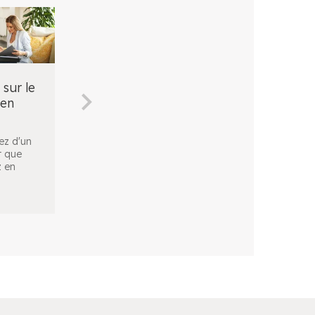
 sur le
Les cotisations
Quelle TVA po
 en
sociales en LMNP
un statut LMN
Réaliser un
Avec le statut de
investissement locatif
Loueur en Meublé 
ez d'un
vous permet de
Professionnel (LMN
t que
construire votre pat
...
vous deve
...
z en