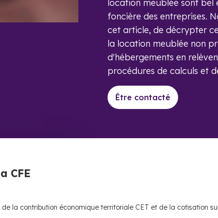
location meublée sont bel e
foncière des entreprises. N
cet article, de décrypter c
la location meublée non pr
d'hébergements en relèvent
procédures de calculs et d
Être contacté
la CFE
e la contribution économique territoriale CET et de la cotisation su