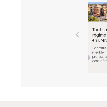
Tout sa
régime
en LM
Le statut
meublé n
professio
considér