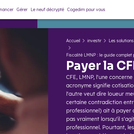
inancer
Gérer
Le neuf décrypté
Cogedim pour vous
Accueil
investir
Les solutions
​Fiscalité LMNP : le guide complet
Payer la C
CFE, LMNP, l'une concerne 
acronyme signifie cotisatio
l'autre veut dire loueur me
certaine contradiction ent
professionnel) ait à payer c
pas vraiment lorsqu'il s'ag
professionnel. Pourtant, les