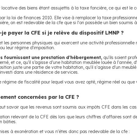
 locative des biens étant assujettis à la taxe foncière, ce qui est le
par la loi de finances 2010. Elle vise à remplacer la taxe professionnel
ière, on est redevable de la cfe que si l'on possède un bien soumis à
je payer la CFE si je relève du dispositif LMNP ?
 et les personnes physiques qui exercent une activité professionnelle 
e ou leur régime d'imposition.
es fournissant une prestation d’hébergement,
qu'ils soient pro
né, et ce, qu’il s’agisse d’une habitation meublée louée à l'année, d
ition juste une partie de votre habitation, qu'il s'agisse d'un meub
investi dans une résidence de services.
régime de fiscalité pour lequel vous avez opté, régime réel ou que v
rgement concernées par la CFE ?
faut savoir que les revenus sont soumis aux impôts CFE dans les cas 
ation relevant de la CFE dès lors que leurs chiffres d'affaires sont d
n bâties.
mises à exonération et vous n'êtes donc pas redevable de la cfe :