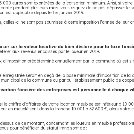
 000 euros sont exonérées de la cotisation minimum. Ainsi, si votre
 vacante pendant plusieurs mois, vous risquez de ne pas dépasser le s
n est applicable depuis le 1er janvier 2019.
, celles-ci ne sont pas soumises à cette imposition l'année de leur cr
aser sur la valeur locative du bien déclare pour la taxe fonci
 référer aux revenus encaissés par le loueur en 2019.
aux d'imposition prédéterminé annuellement par la commune où est sit
.
e enregistrée serait en deçà de la base minimale d'imposition de la
 municipal de la commune ou par ou l'établissement public de coopéra
tisation foncière des entreprises est personnelle à chaque vil
i le chiffre d'affaires de votre location meublée est inférieur à 10 0
ueur en meublé sont dans la tranche 10 001 à 32 600 €, alors votre c
-dessus de ce montant, concernant les loueurs en meublé profession
enus pour bénéficier du statut lmnp sont de :