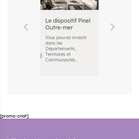
Le dispositif Pinel
Investir en
Outre-mer
avec le disp
Pinel
Vous pouvez investir
dans les
La loi Pinel es
Départements,
dispositif fisca
Territoires et
d’incitation à
Communautés
...
l’investissem
[promo-cnat]