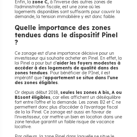
Enfin, la
zone C,
à l’inverse des autres zones de
l’administration fiscale, est une zone où les
logements disponibles sont suffisants pour couvrir la
demande, la tension immobilière y est donc faible.
Quelle importance des zones
tendues dans le dispositif Pinel
?
Ce zonage est d’une importance décisive pour un
investisseur qui souhaite acheter en Pinel. En effet, la
loi Pinel a pour but d’
aider les foyers modestes à
accéder à des logements de qualité dans des
zones tendues
. Pour bénéficier de PInel, il est
impératif que l’
appartement se situe dans l’une
des zones éligibles
.
Or depuis début 2018,
seules les zones A bis, A ou
B1sont éligibles
, car elles affichent un déséquilibre
fort entre l’offre et la demande. Les zones B2 et C ne
permettent donc plus d’accéder à l’avantage fiscal
de la loi Pinel. Ce zonage est aussi en faveur de
l’investisseur, car mettre un bien en location dans une
zone tendue garantit un faible risque de vacance
locative.
Par ailleurs, la zone Pinel dans laquelle se situe le