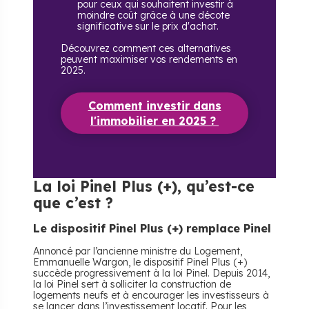
pour ceux qui souhaitent investir à
moindre coût grâce à une décote
significative sur le prix d'achat.
Découvrez comment ces alternatives
peuvent maximiser vos rendements en
2025.
Comment investir dans
l'immobilier en 2025 ?
La loi Pinel Plus (+), qu’est-ce
que c’est ?
Le dispositif Pinel Plus (+) remplace Pinel
Annoncé par l’ancienne ministre du Logement,
Emmanuelle Wargon, le dispositif Pinel Plus (+)
succède progressivement à la loi Pinel. Depuis 2014,
la loi Pinel sert à solliciter la construction de
logements neufs et à encourager les investisseurs à
se lancer dans l’investissement locatif. Pour les