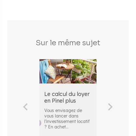
Sur le même sujet
Le calcul du loyer
Le zonage 
en Pinel plus
Plus (+)
Vous envisagez de
La loi Pinel Pl
vous lancer dans
un dispositif d
l’investissement locatif
défiscalisatio
? En achet
...
propose
...