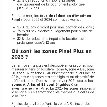
21 % de réduction d’impôt si la durée
d’engagement de la location est prolongée
jusqu’à 12 ans .
En outre-mer,
les taux de réduction d’impôt en
Pinel +
pour 2023 et 2024 sont les suivants :
23 % du prix d’achat pour une location de 6 ans ;
29 % du prix d’achat du logement pour 9 ans de
location ;
32 % de réduction d’impôt si la location est
prolongée jusqu’à 12 ans.
Où sont les zones Pinel Plus en
2023 ?
Le territoire français est découpé en cinq zones pour
mesurer la tension locative : zone A, zone A Bis, zone
B1, zone B2 et zone C. Au lancement de la loi Pinel en
2014, ces cinq zones étaient éligibles au dispositif de
défiscalisation. Depuis le 1er janvier 2021, seules
les
zones A, A Bis et B1 sont éligibles
à un
investissement en Pinel. En 2023, les zones éligibles à
la loi Pinel Plus seront donc les mêmes que celles de
la loi Pinel.
En plus de la ville de Paris, la zone A Bis inclut des