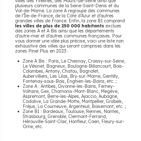
villes des Yvelines, des Hauts-de-Seine ainsi que
plusieurs communes de la Seine-Saint-Denis et du
Val-de-Marne. La zone A regroupe des communes
de l’Île-de-France, de la Côte d’Azur et d’autres
grandes villes de France. Enfin, la zone B1 comprend
les villes de plus de 250 000 habitants
exclues
des zones A et A Bis ainsi que les départements
d’outre-mer et d’autres communes françaises. Pour
vous donner une idée plus précise, voici une liste non
exhaustive des villes qui seront comprises dans les
zones Pinel Plus en 2023 :
Zone A Bis : Paris, Le Chesnay, Croissy-sur-Seine,
Le Vésinet, Bagneux, Boulogne-Billancourt, Bois-
Colombes, Antony, Chatou, Bagnolet,
Aubervilliers, Les Lilas, Bry-sur-Marne, Gentilly,
Fontenay-sous-Bois, Enghien-les-Bains, etc. ;
Zone A : Antibes, Divonne-les-Bains, Ferney-
Voltaire, Gex, Chamonix-Mont-Blanc, Megève,
Aspremont, Berre-les-Alpes, Ajaccio, Aubagne,
Cadolive, La Grande-Motte, Montpellier, Grabels,
Fréjus, La Courneuve, Argenteuil, Boisemont, etc. ;
Zone B1 : Bordeaux, Toulouse, Rennes, Nantes,
Strasbourg, Grenoble, Clermont-Ferrand,
Hérouville-Saint-Clair, Honfleur, Caen, Fleury-sur-
Orne, etc.