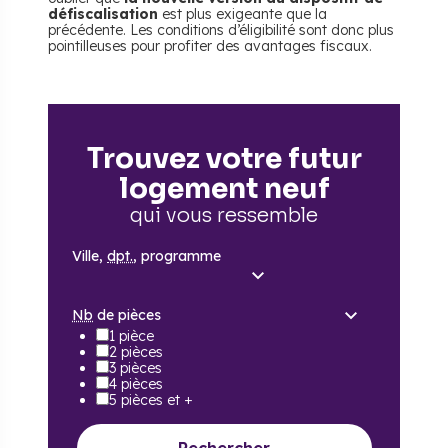
défiscalisation
est plus exigeante que la
précédente. Les conditions d’éligibilité sont donc plus
pointilleuses pour profiter des avantages fiscaux.
Trouvez votre futur
logement neuf
qui vous ressemble
Ville,
dpt.
, programme
Nb
de pièces
1 pièce
2 pièces
3 pièces
4 pièces
5 pièces et +