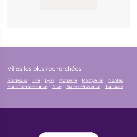
Villes les plus recherchées
Bordeaux
Lille
Lyon
Marseille
Montpellier
Nantes
Paris Île-de-France
Nice
Aix-en-Provence
Toulouse