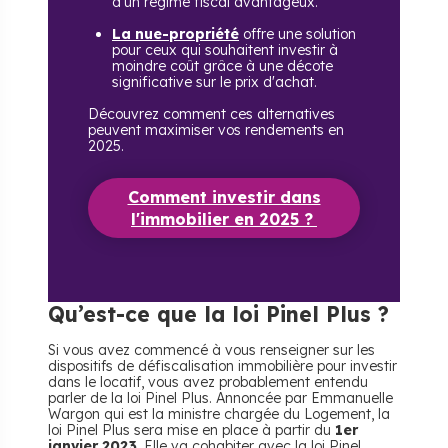
d'un régime fiscal avantageux.
La nue-propriété
offre une solution
pour ceux qui souhaitent investir à
moindre coût grâce à une décote
significative sur le prix d'achat.
Découvrez comment ces alternatives
peuvent maximiser vos rendements en
2025.
Comment investir dans
l'immobilier en 2025 ?
Qu’est-ce que la loi Pinel Plus ?
Si vous avez commencé à vous renseigner sur les
dispositifs de défiscalisation immobilière pour investir
dans le locatif, vous avez probablement entendu
parler de la loi Pinel Plus. Annoncée par Emmanuelle
Wargon qui est la ministre chargée du Logement, la
loi Pinel Plus sera mise en place à partir du
1er
janvier 2023
. Elle va cohabiter avec la loi Pinel