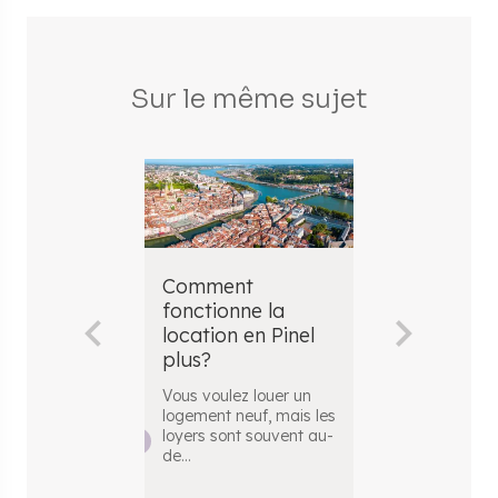
Sur le même sujet
Comment
Le calcul d
fonctionne la
en Pinel pl
location en Pinel
Vous envisag
plus?
vous lancer d
l’investissemen
Vous voulez louer un
? En achet
...
logement neuf, mais les
loyers sont souvent au-
de
...