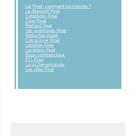
Loi Pinel : comment ça marche ?
Le dispositif Pinel
Conditions Pinel
Zone Pinel
Plafond Pinel
Les avantages Pinel
Reduction impôt
Calcul loyer Pinel
Location Pinel
Locataire Pinel
Baux commerciaux
SCI Pinel
La loi Denormandie
Les villes Pinel